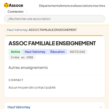
Assoce
Départements
Annonces
Associations inscrites
Connexion
Rechercher une association
Haut Valromey
ASSOC FAMILIALE ENSEIGNEMENT
ASSOC FAMILIALE ENSEIGNEMENT
Active
Haut Valromey
Éducation
302721360
Créée en 1900
Autres enseignements
CONTACT
Aucun moyen de contact publié.
Haut Valromey