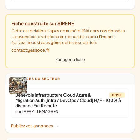
Fiche construite sur SIRENE
Cette association n'a pas de numéro RNA dans nos données.
La revendication de fiche en demande un pour l'instant :
écrivez-nous si vous gérez cette association.
contact@assoce.fr
Partager la fiche
ANNONCES DU SECTEUR
Bénévole Infrastructure Cloud Azure &
APPEL
Migration Auth [Infra / DevOps / Cloud] H/F - 100% à
distance Full Remote
par LA FAMILLE MAGHEN
Publiez vos annonces
->