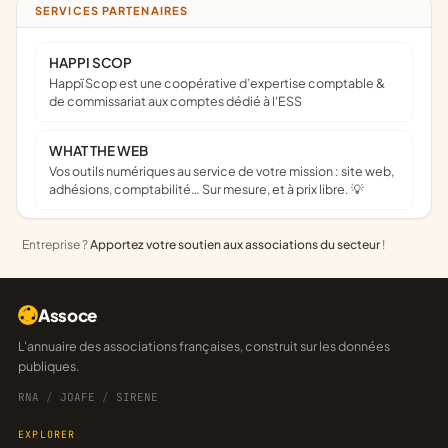
SERVICES PARTENAIRES
HAPPI SCOP
Happï Scop est une coopérative d’expertise comptable &
de commissariat aux comptes dédié à l'ESS
WHAT THE WEB
Vos outils numériques au service de votre mission : site web,
adhésions, comptabilité… Sur mesure, et à prix libre. 💡
Entreprise ?
Apportez votre soutien aux associations du secteur
!
Assoce
L'annuaire des associations françaises, construit sur les données
publiques.
RNA
/
JOAFE
/
SIRENE
EXPLORER