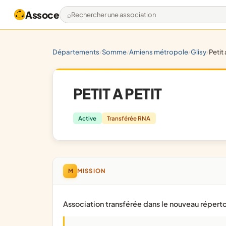
Assoce
Rechercher une association
départements
somme
amiens métropole
glisy
petit
/
/
/
/
PETIT A PETIT
Active
Transférée RNA
M
MISSION
Association transférée dans le nouveau réperto