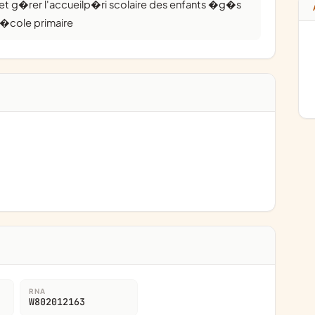
l'�cole primaire
RNA
W802012163