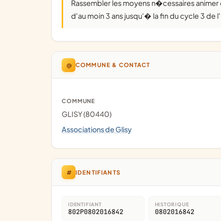
Rassembler les moyens n�cessaires animer et g�rer l'accueilp�ri scolaire des enfants �g�s
d'au moin 3 ans jusqu'� la fin du cycle 3 de 
@
COMMUNE & CONTACT
COMMUNE
GLISY (80440)
Associations de Glisy
#
IDENTIFIANTS
IDENTIFIANT
HISTORIQUE
802P0802016842
0802016842