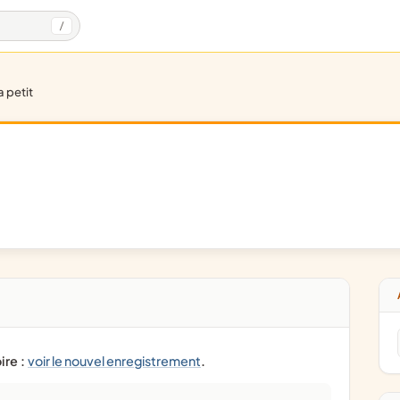
/
 a petit
ire :
voir le nouvel enregistrement
.