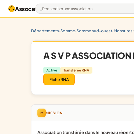
Assoce
Rechercher une association
départements
somme
somme sud-ouest
monsures
/
/
/
/
A S V P ASSOCIATION
Active
Transférée RNA
Fiche RNA
M
MISSION
Association transférée dans le nouveau réperto