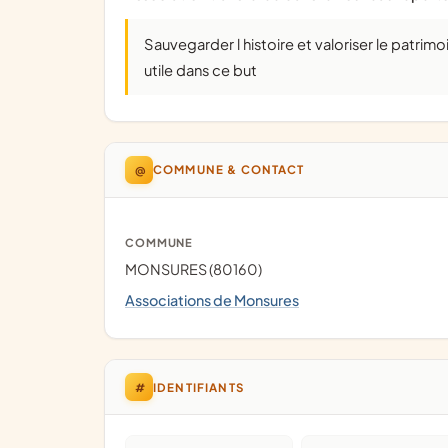
sauvegarder l histoire et valoriser le patrimoine du canton de CONTY ainsi que toute activite
utile dans ce but
@
COMMUNE & CONTACT
COMMUNE
MONSURES (80160)
Associations de Monsures
#
IDENTIFIANTS