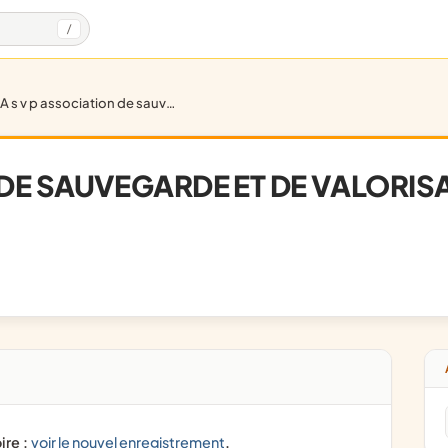
/
a s v p association de sauvegarde et de valorisation du patrimoine
 DE SAUVEGARDE ET DE VALORIS
ire :
voir le nouvel enregistrement
.