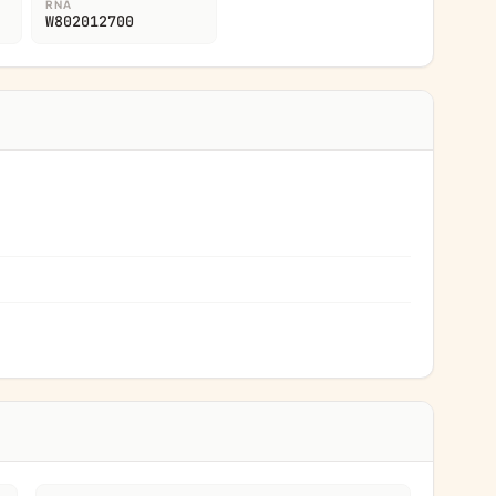
RNA
W802012700