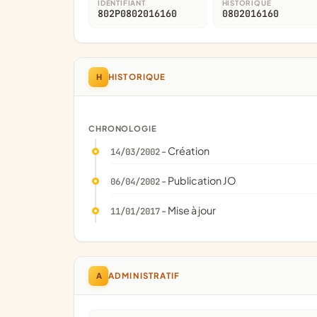
IDENTIFIANT
HISTORIQUE
802P0802016160
0802016160
H
HISTORIQUE
CHRONOLOGIE
- Création
14/03/2002
- Publication JO
06/04/2002
- Mise à jour
11/01/2017
A
ADMINISTRATIF