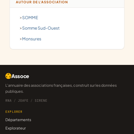
AUTOUR DE L'ASSOCIATION
SOMME
Somme Sud-Ouest
Monsures
Assoce
L'annuaire des associations françaises, construit sur les données
publiques.
RNA
/
JOAFE
/
SIRENE
EXPLORER
Départements
Explorateur