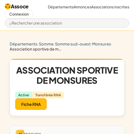
Assoce
Départements
Annonces
Associations inscrites
Connexion
Rechercher une association
départements
somme
somme sud-ouest
monsures
/
/
/
/
association sportive de monsures
ASSOCIATION SPORTIVE
DE MONSURES
Active
Transférée RNA
Fiche RNA
M