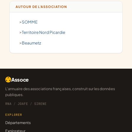
AUTOUR DE L'ASSOCIATION
SOMME
Territoire Nord Picardie
Beaumetz
Assoce
L'annuaire des associations françaises, construit sur les données
publiques.
RNA
/
JOAFE
/
SIRENE
EXPLORER
Départements
Explorateur