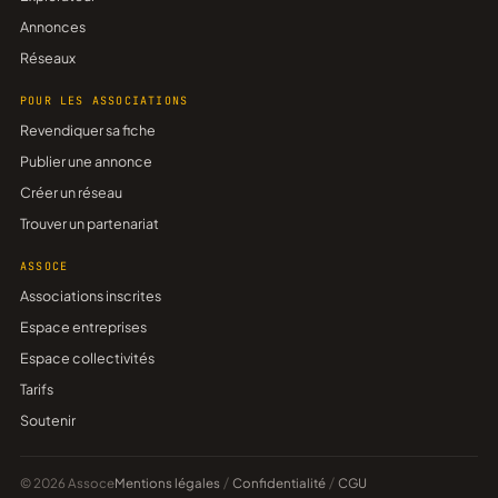
Annonces
Réseaux
POUR LES ASSOCIATIONS
Revendiquer sa fiche
Publier une annonce
Créer un réseau
Trouver un partenariat
ASSOCE
Associations inscrites
Espace entreprises
Espace collectivités
Tarifs
Soutenir
© 2026 Assoce
Mentions légales
/
Confidentialité
/
CGU