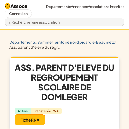
Assoce
Départements
Annonces
Associations inscrites
Connexion
Rechercher une association
départements
somme
territoire nord picardie
beaumetz
/
/
/
/
ass. parent d'eleve du regroupement scolaire de domleger
ASS. PARENT D'ELEVE DU
REGROUPEMENT
SCOLAIRE DE
DOMLEGER
Active
Transférée RNA
Fiche RNA