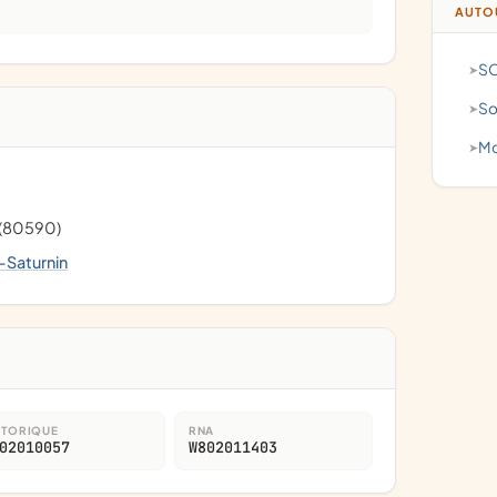
AUTOU
S
(80590)
t-Saturnin
STORIQUE
RNA
02010057
W802011403