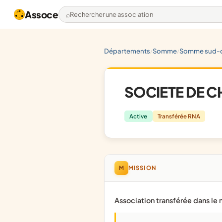
Assoce
Rechercher une association
départements
somme
somme sud-
/
/
SOCIETE DE C
Active
Transférée RNA
M
MISSION
Association transférée dans le