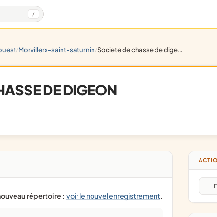
/
ouest
morvillers-saint-saturnin
societe de chasse de digeon
/
/
HASSE DE DIGEON
ACTIO
F
 nouveau répertoire :
voir le nouvel enregistrement
.