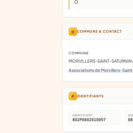
O
@
COMMUNE & CONTACT
COMMUNE
MORVILLERS-SAINT-SATURNIN 
Associations de Morvillers-Sain
#
IDENTIFIANTS
IDENTIFIANT
HI
802P0802010057
08