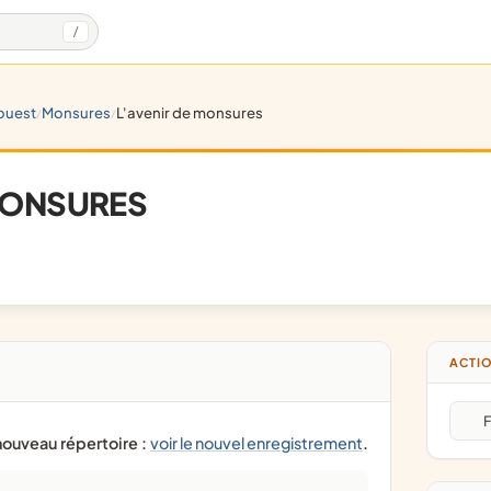
/
ouest
monsures
l'avenir de monsures
/
/
 MONSURES
ACTIO
F
 nouveau répertoire :
voir le nouvel enregistrement
.