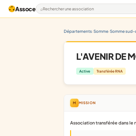
Assoce
Rechercher une association
départements
somme
somme sud-
/
/
L'AVENIR DE
Active
Transférée RNA
M
MISSION
Association transférée dans le