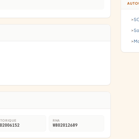
AUTOU
S
STORIQUE
RNA
02006152
W802012689