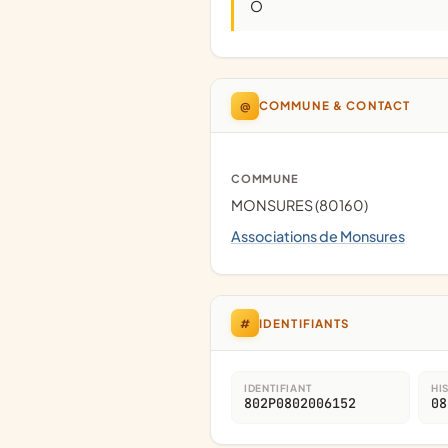
O
@
COMMUNE & CONTACT
COMMUNE
MONSURES (80160)
Associations de Monsures
#
IDENTIFIANTS
IDENTIFIANT
HI
802P0802006152
08