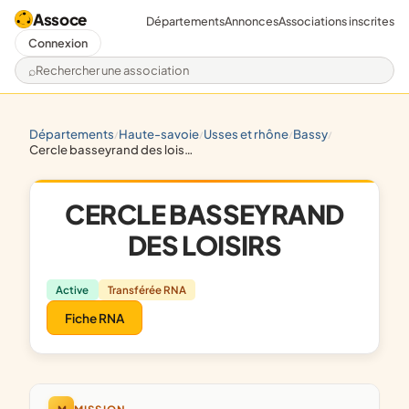
Assoce
Départements
Annonces
Associations inscrites
Connexion
Rechercher une association
départements
haute-savoie
usses et rhône
bassy
/
/
/
/
cercle basseyrand des loisirs
CERCLE BASSEYRAND
DES LOISIRS
Active
Transférée RNA
Fiche RNA
M