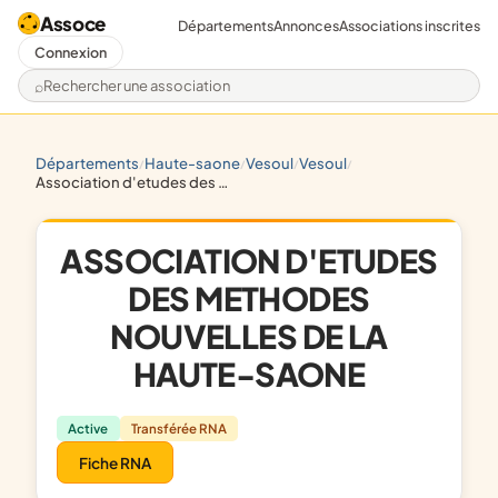
Assoce
Départements
Annonces
Associations inscrites
Connexion
Rechercher une association
départements
haute-saone
vesoul
vesoul
/
/
/
/
association d'etudes des methodes nouvelles de la haute-saone
ASSOCIATION D'ETUDES
DES METHODES
NOUVELLES DE LA
HAUTE-SAONE
Active
Transférée RNA
Fiche RNA