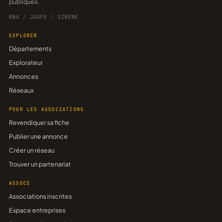
publiques.
RNA
/
JOAFE
/
SIRENE
EXPLORER
Départements
Explorateur
Annonces
Réseaux
POUR LES ASSOCIATIONS
Revendiquer sa fiche
Publier une annonce
Créer un réseau
Trouver un partenariat
ASSOCE
Associations inscrites
Espace entreprises