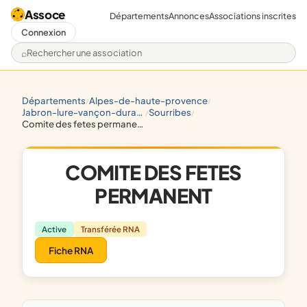
Assoce
Départements
Annonces
Associations inscrites
Connexion
Rechercher une association
départements
alpes-de-haute-provence
/
/
jabron-lure-vançon-durance
sourribes
/
/
comite des fetes permanent
COMITE DES FETES
PERMANENT
Active
Transférée RNA
Fiche RNA