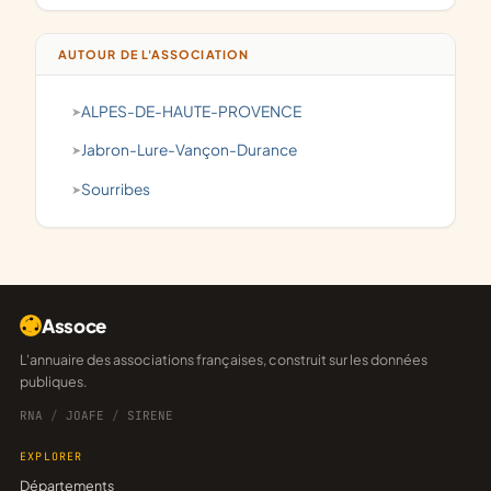
AUTOUR DE L'ASSOCIATION
ALPES-DE-HAUTE-PROVENCE
Jabron-Lure-Vançon-Durance
Sourribes
Assoce
L'annuaire des associations françaises, construit sur les données
publiques.
RNA
/
JOAFE
/
SIRENE
EXPLORER
Départements