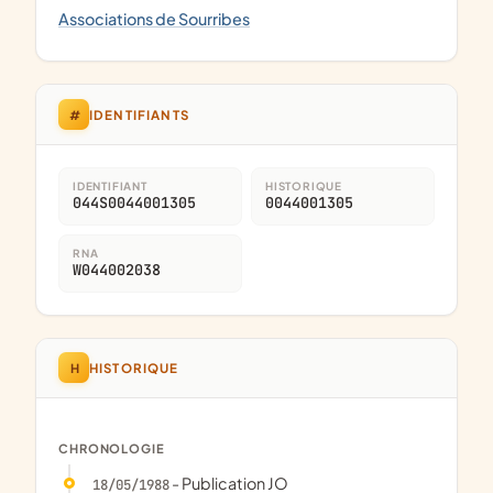
Associations de Sourribes
#
IDENTIFIANTS
IDENTIFIANT
HISTORIQUE
044S0044001305
0044001305
RNA
W044002038
H
HISTORIQUE
CHRONOLOGIE
- Publication JO
18/05/1988