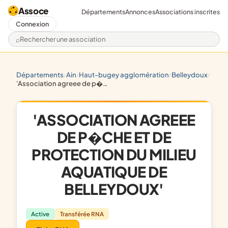
Assoce
Départements
Annonces
Associations inscrites
Connexion
Rechercher une association
départements
ain
haut-bugey agglomération
belleydoux
/
/
/
/
'association agreee de p�che et de protection du milieu aquatique de belleydoux'
'ASSOCIATION AGREEE
DE P�CHE ET DE
PROTECTION DU MILIEU
AQUATIQUE DE
BELLEYDOUX'
Active
Transférée RNA