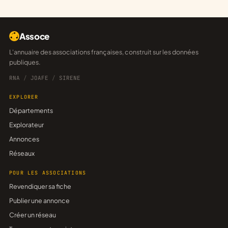
Assoce
L'annuaire des associations françaises, construit sur les données
publiques.
RNA
/
JOAFE
/
SIRENE
EXPLORER
Départements
Explorateur
Annonces
Réseaux
POUR LES ASSOCIATIONS
Revendiquer sa fiche
Publier une annonce
Créer un réseau