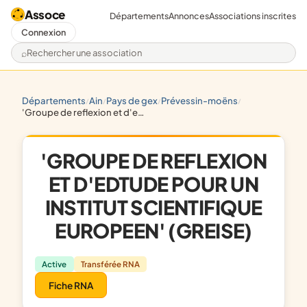
Assoce
Départements
Annonces
Associations inscrites
Connexion
Rechercher une association
départements
ain
pays de gex
prévessin-moëns
/
/
/
/
'groupe de reflexion et d'edtude pour un institut scientifique europeen' (greise)
'GROUPE DE REFLEXION
ET D'EDTUDE POUR UN
INSTITUT SCIENTIFIQUE
EUROPEEN' (GREISE)
Active
Transférée RNA
Fiche RNA