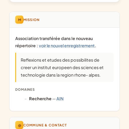
M
MISSION
Association transférée dans le nouveau
répertoire :
voir le nouvel enregistrement
.
Reflexions et etudes des possibilites de
creer un institut europeen des sciences et
technologie dans la region rhone- alpes.
DOMAINES
recherche
—
AIN
@
COMMUNE & CONTACT