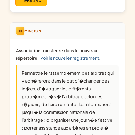
Fiche RNA
M
MISSION
Association transférée dans le nouveau
répertoire :
voir le nouvel enregistrement
.
permettre le rassemblement des arbitres qui
y adh�reront dans le but d'�changer des
id�es, d'�voquer les diff�rents
probl�mes li�s � l'arbitrage selon les
r�gions, de faire remonter les informations
jusqu'� la commission nationale de
l'arbitrage ; d'organiser une journ�e festive
; porter assistance aux arbitres en proie �