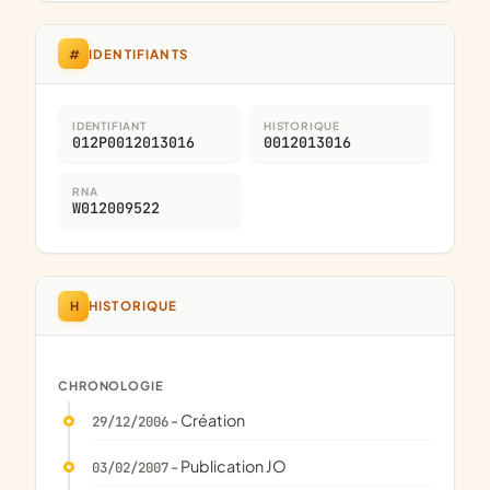
#
IDENTIFIANTS
IDENTIFIANT
HISTORIQUE
012P0012013016
0012013016
RNA
W012009522
H
HISTORIQUE
CHRONOLOGIE
- Création
29/12/2006
- Publication JO
03/02/2007