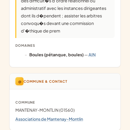
des difficult�s d'ordre relationnel ou
administratif avec les instances dirigeantes
dont ils d�pendent ; assister les arbitres
convoqu�s devant une commission
d'�thique de prem
DOMAINES
Boules (pétanque, boules)
—
AIN
@
COMMUNE & CONTACT
COMMUNE
MANTENAY-MONTLIN (01560)
Associations de Mantenay-Montlin