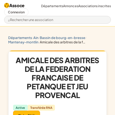
Assoce
Départements
Annonces
Associations inscrites
Connexion
Rechercher une association
départements
ain
bassin de bourg-en-bresse
/
/
/
mantenay-montlin
amicale des arbitres de la federation francaise de petanque et jeu provencal
/
AMICALE DES ARBITRES
DE LA FEDERATION
FRANCAISE DE
PETANQUE ET JEU
PROVENCAL
Active
Transférée RNA