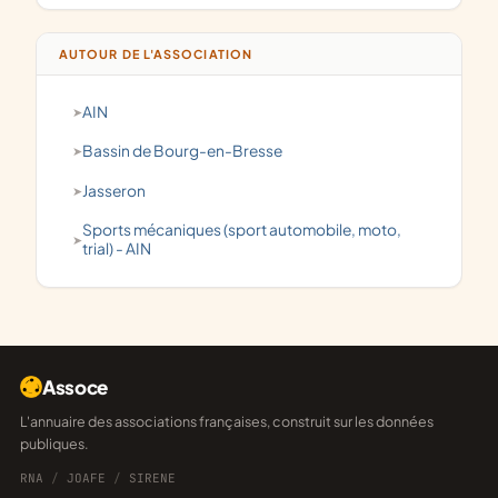
AUTOUR DE L'ASSOCIATION
AIN
Bassin de Bourg-en-Bresse
Jasseron
Sports mécaniques (sport automobile, moto,
trial) - AIN
Assoce
L'annuaire des associations françaises, construit sur les données
publiques.
RNA
/
JOAFE
/
SIRENE