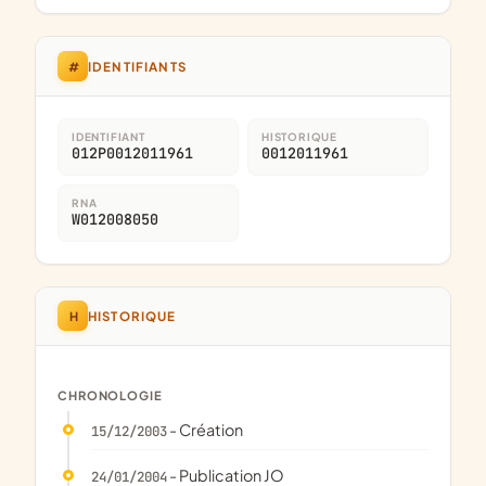
#
IDENTIFIANTS
IDENTIFIANT
HISTORIQUE
012P0012011961
0012011961
RNA
W012008050
H
HISTORIQUE
CHRONOLOGIE
- Création
15/12/2003
- Publication JO
24/01/2004