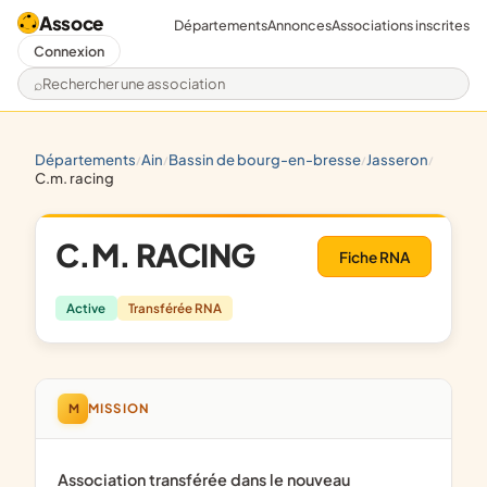
Assoce
Départements
Annonces
Associations inscrites
Connexion
Rechercher une association
départements
ain
bassin de bourg-en-bresse
jasseron
/
/
/
/
c.m. racing
C.M. RACING
Fiche RNA
Active
Transférée RNA
M
MISSION
Association transférée dans le nouveau