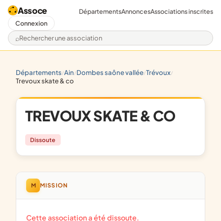
Assoce
Départements
Annonces
Associations inscrites
Connexion
Rechercher une association
départements
ain
dombes saône vallée
trévoux
/
/
/
/
trevoux skate & co
TREVOUX SKATE & CO
Dissoute
M
MISSION
Cette association a été dissoute.