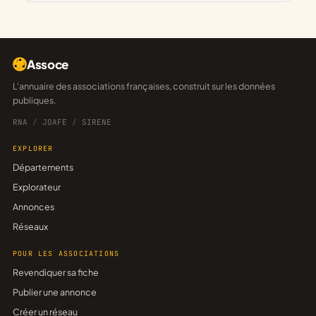
Assoce
L'annuaire des associations françaises, construit sur les données
publiques.
RNA
/
JOAFE
/
SIRENE
EXPLORER
Départements
Explorateur
Annonces
Réseaux
POUR LES ASSOCIATIONS
Revendiquer sa fiche
Publier une annonce
Créer un réseau