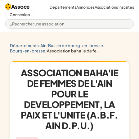
Assoce
Départements
Annonces
Associations inscrites
Connexion
Rechercher une association
départements
ain
bassin de bourg-en-bresse
/
/
/
bourg-en-bresse
association baha'ie de femmes de l'ain pour le developpement, la paix et l'unite (a.b.f. ain d.p.u.)
/
ASSOCIATION BAHA'IE
DE FEMMES DE L'AIN
POUR LE
DEVELOPPEMENT, LA
PAIX ET L'UNITE (A.B.F.
AIN D.P.U.)