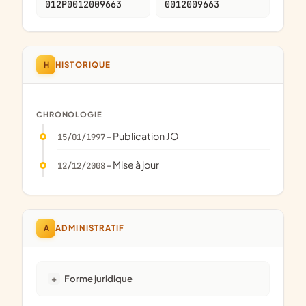
012P0012009663
0012009663
H
HISTORIQUE
CHRONOLOGIE
- Publication JO
15/01/1997
- Mise à jour
12/12/2008
A
ADMINISTRATIF
Forme juridique