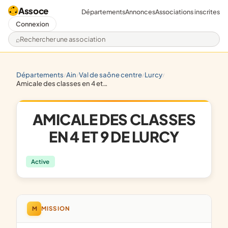
Assoce
Départements
Annonces
Associations inscrites
Connexion
Rechercher une association
départements
ain
val de saône centre
lurcy
/
/
/
/
amicale des classes en 4 et 9 de lurcy
AMICALE DES CLASSES
EN 4 ET 9 DE LURCY
Active
M
MISSION