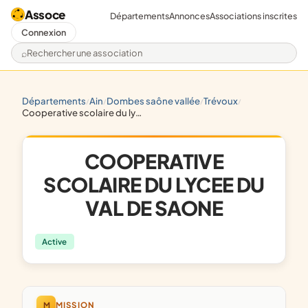
Assoce
Départements
Annonces
Associations inscrites
Connexion
Rechercher une association
départements
ain
dombes saône vallée
trévoux
/
/
/
/
cooperative scolaire du lycee du val de saone
COOPERATIVE
SCOLAIRE DU LYCEE DU
VAL DE SAONE
Active
M
MISSION