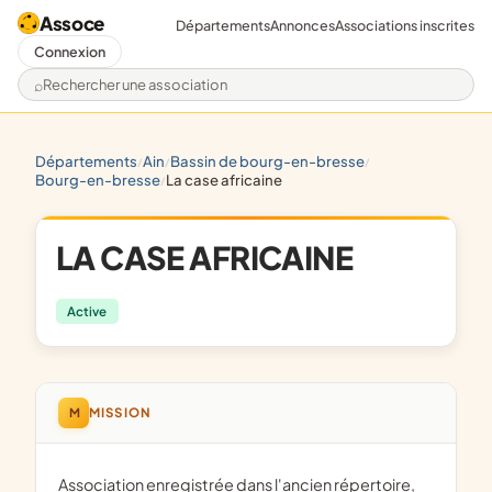
Assoce
Départements
Annonces
Associations inscrites
Connexion
Rechercher une association
départements
ain
bassin de bourg-en-bresse
/
/
/
bourg-en-bresse
la case africaine
/
LA CASE AFRICAINE
Active
M
MISSION
Association enregistrée dans l'ancien répertoire,