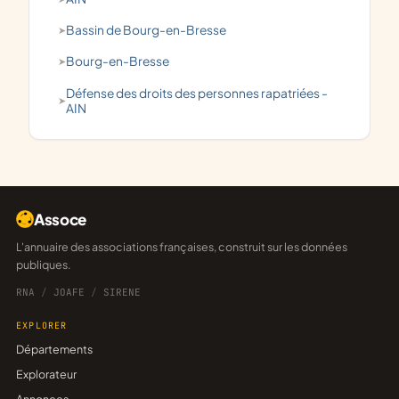
Bassin de Bourg-en-Bresse
Bourg-en-Bresse
défense des droits des personnes rapatriées -
AIN
Assoce
L'annuaire des associations françaises, construit sur les données
publiques.
RNA
/
JOAFE
/
SIRENE
EXPLORER
Départements
Explorateur