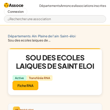
Assoce
Départements
Annonces
Associations inscrites
Connexion
Rechercher une association
départements
ain
plaine de l'ain
saint-éloi
/
/
/
/
sou des ecoles laiques de saint eloi
SOU DES ECOLES
LAIQUES DE SAINT ELOI
Active
Transférée RNA
Fiche RNA
M