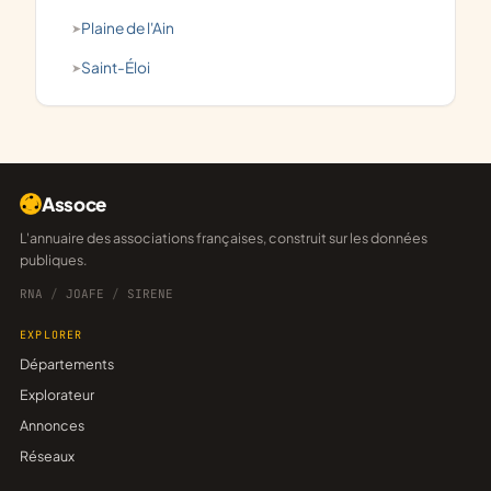
Plaine de l'Ain
Saint-Éloi
Assoce
L'annuaire des associations françaises, construit sur les données
publiques.
RNA
/
JOAFE
/
SIRENE
EXPLORER
Départements
Explorateur
Annonces
Réseaux