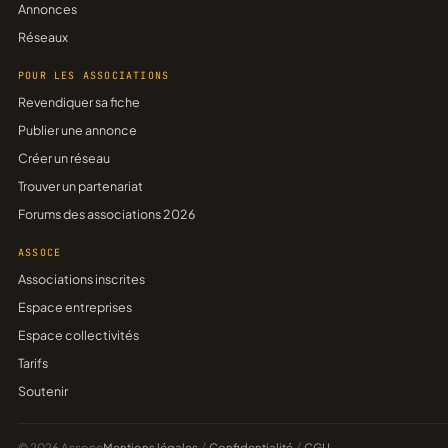
Annonces
Réseaux
POUR LES ASSOCIATIONS
Revendiquer sa fiche
Publier une annonce
Créer un réseau
Trouver un partenariat
Forums des associations 2026
ASSOCE
Associations inscrites
Espace entreprises
Espace collectivités
Tarifs
Soutenir
© 2026 Assoce
Mentions légales
/
Confidentialité
/
CGU