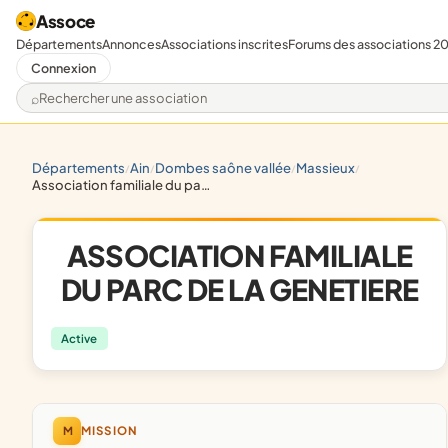
Assoce
Départements
Annonces
Associations inscrites
Forums des associations 2
Connexion
Rechercher une association
départements
ain
dombes saône vallée
massieux
/
/
/
/
association familiale du parc de la genetiere
ASSOCIATION FAMILIALE
DU PARC DE LA GENETIERE
Active
M
MISSION