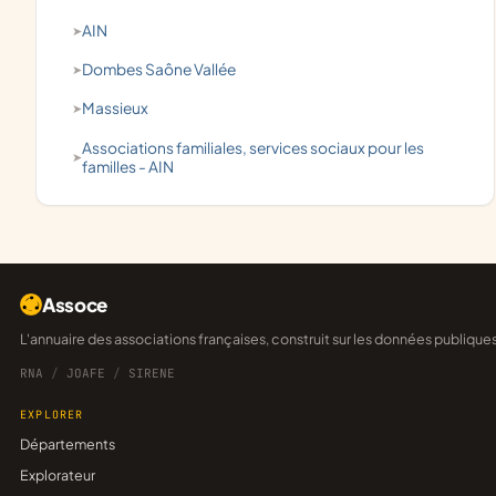
AIN
Dombes Saône Vallée
Massieux
associations familiales, services sociaux pour les
familles - AIN
Assoce
L'annuaire des associations françaises, construit sur les données publique
RNA
/
JOAFE
/
SIRENE
EXPLORER
Départements
Explorateur