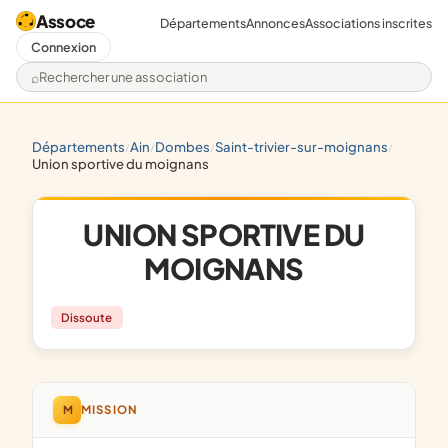
Assoce
Départements
Annonces
Associations inscrites
Connexion
Rechercher une association
départements
ain
dombes
saint-trivier-sur-moignans
/
/
/
/
union sportive du moignans
UNION SPORTIVE DU
MOIGNANS
Dissoute
M
MISSION