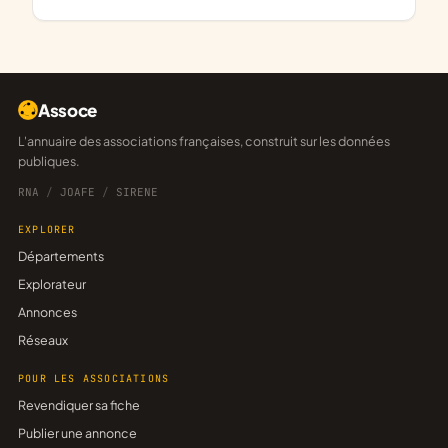
Assoce
L'annuaire des associations françaises, construit sur les données
publiques.
RNA
/
JOAFE
/
SIRENE
EXPLORER
Départements
Explorateur
Annonces
Réseaux
POUR LES ASSOCIATIONS
Revendiquer sa fiche
Publier une annonce