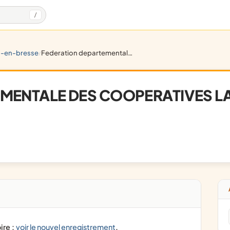
/
g-en-bresse
federation departementale des cooperatives laitieres de l'ain
/
ENTALE DES COOPERATIVES LAIT
ire :
voir le nouvel enregistrement
.