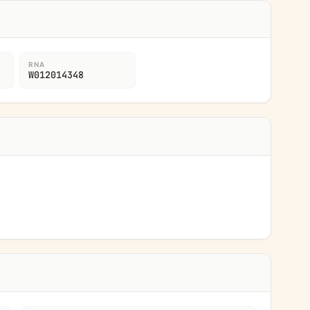
RNA
W012014348