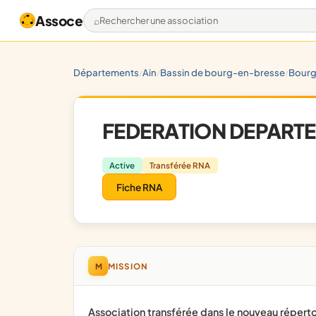
Assoce
Rechercher une association
départements
ain
bassin de bourg-en-bresse
bour
/
/
/
FEDERATION DEPARTEM
Active
Transférée RNA
Fiche RNA
M
MISSION
Association transférée dans le nouveau réperto