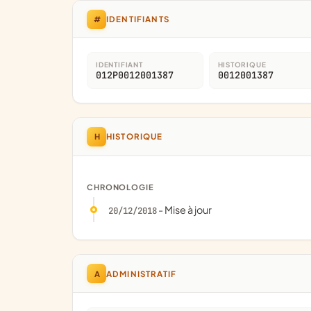
#
IDENTIFIANTS
IDENTIFIANT
HISTORIQUE
012P0012001387
0012001387
H
HISTORIQUE
CHRONOLOGIE
- Mise à jour
20/12/2018
A
ADMINISTRATIF