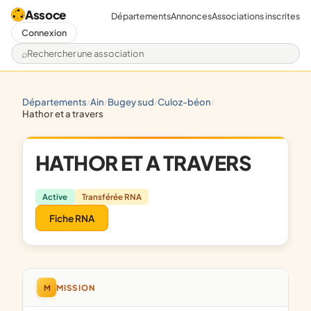
Assoce
Départements
Annonces
Associations inscrites
Connexion
Rechercher une association
départements
ain
bugey sud
culoz-béon
/
/
/
/
hathor et a travers
HATHOR ET A TRAVERS
Active
Transférée RNA
Fiche RNA
M
MISSION