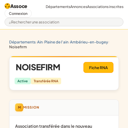
Assoce
Départements
Annonces
Associations inscrites
Connexion
Rechercher une association
départements
ain
plaine de l'ain
ambérieu-en-bugey
/
/
/
/
noisefirm
NOISEFIRM
Fiche RNA
Active
Transférée RNA
M
MISSION
Association transférée dans le nouveau