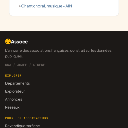
chant choral, musique - AIN
Assoce
L'annuaire des associations françaises, construit sur les données
publiques.
RNA
/
JOAFE
/
SIRENE
EXPLORER
Départements
Explorateur
Annonces
Réseaux
POUR LES ASSOCIATIONS
Revendiquer sa fiche