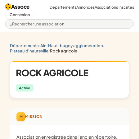
Assoce
Départements
Annonces
Associations inscrites
Connexion
Rechercher une association
départements
ain
haut-bugey agglomération
/
/
/
plateau d'hauteville
rock agricole
/
ROCK AGRICOLE
Active
M
MISSION
Association enregistrée dans l'ancien répertoire,