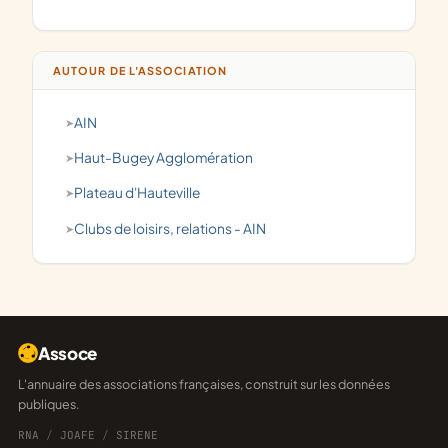
AUTOUR DE L'ASSOCIATION
AIN
Haut-Bugey Agglomération
Plateau d'Hauteville
clubs de loisirs, relations - AIN
Assoce
L'annuaire des associations françaises, construit sur les données
publiques.
RNA
/
JOAFE
/
SIRENE