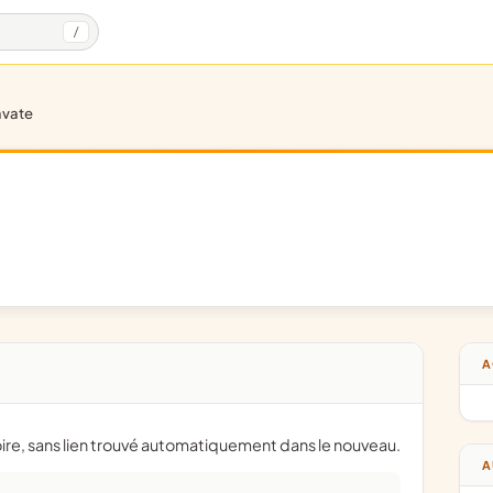
/
savate
A
oire, sans lien trouvé automatiquement dans le nouveau.
A