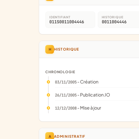
IDENTIFIANT
HISTORIQUE
011S0011004446
0011004446
H
HISTORIQUE
CHRONOLOGIE
- Création
03/11/2005
- Publication JO
26/11/2005
- Mise à jour
12/12/2008
A
ADMINISTRATIF