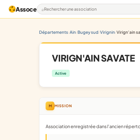
Assoce
Rechercher une association
départements
ain
bugey sud
virignin
virign'ain 
/
/
/
/
VIRIGN'AIN SAVATE
Active
M
MISSION
Association enregistrée dans l'ancien répert