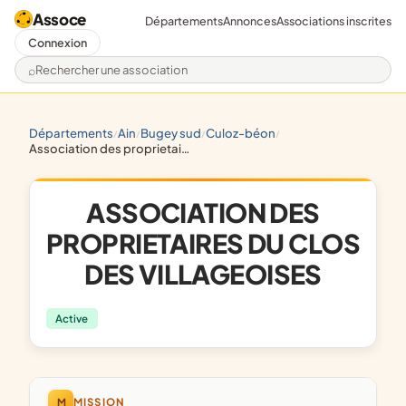
Assoce
Départements
Annonces
Associations inscrites
Connexion
Rechercher une association
départements
ain
bugey sud
culoz-béon
/
/
/
/
association des proprietaires du clos des villageoises
ASSOCIATION DES
PROPRIETAIRES DU CLOS
DES VILLAGEOISES
Active
M
MISSION