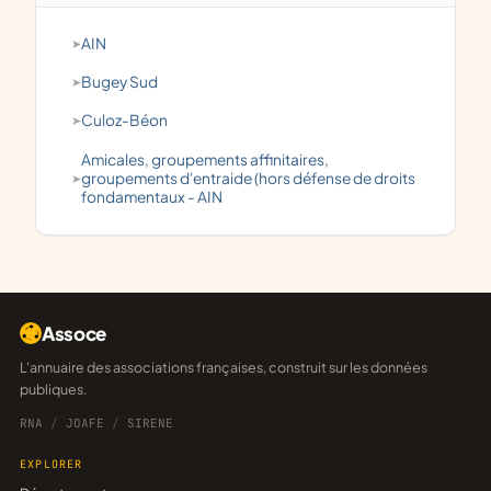
AIN
Bugey Sud
Culoz-Béon
amicales, groupements affinitaires,
groupements d'entraide (hors défense de droits
fondamentaux - AIN
Assoce
L'annuaire des associations françaises, construit sur les données
publiques.
RNA
/
JOAFE
/
SIRENE
EXPLORER