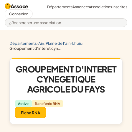
Assoce
Départements
Annonces
Associations inscrites
Connexion
Rechercher une association
départements
ain
plaine de l'ain
lhuis
/
/
/
/
groupement d'interet cynegetique agricole du fays
GROUPEMENT D'INTERET
CYNEGETIQUE
AGRICOLE DU FAYS
Active
Transférée RNA
Fiche RNA