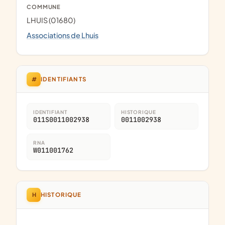
COMMUNE
LHUIS (01680)
Associations de Lhuis
#
IDENTIFIANTS
IDENTIFIANT
HISTORIQUE
011S0011002938
0011002938
RNA
W011001762
H
HISTORIQUE