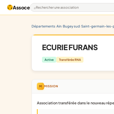
Assoce
Rechercher une association
départements
ain
bugey sud
saint-germain-les-pa
/
/
/
ECURIE FURANS
Active
Transférée RNA
M
MISSION
Association transférée dans le nouveau répe