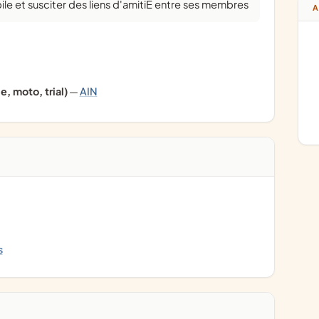
le et susciter des liens d'amitiE entre ses membres
A
, moto, trial)
—
AIN
s