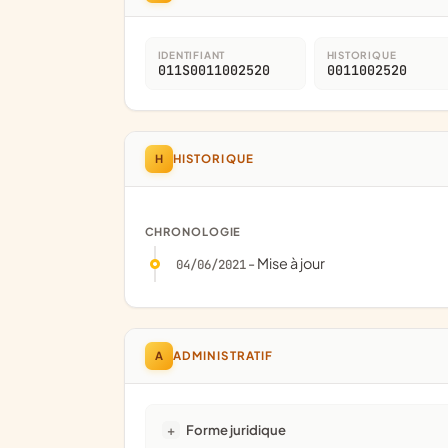
IDENTIFIANT
HISTORIQUE
011S0011002520
0011002520
H
HISTORIQUE
CHRONOLOGIE
- Mise à jour
04/06/2021
A
ADMINISTRATIF
Forme juridique