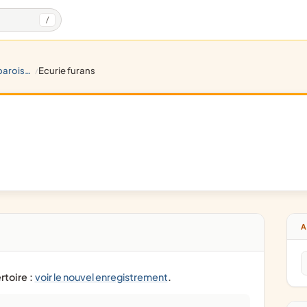
/
roisses
ecurie furans
/
A
rtoire :
voir le nouvel enregistrement
.