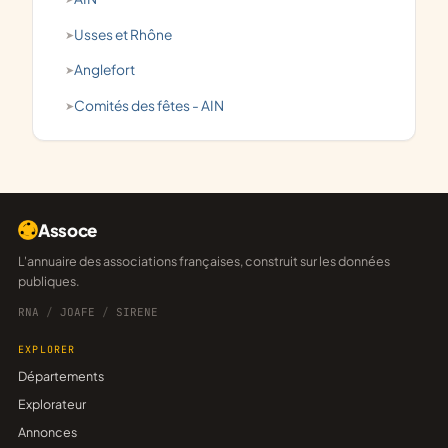
Usses et Rhône
Anglefort
comités des fêtes - AIN
Assoce
L'annuaire des associations françaises, construit sur les données
publiques.
RNA
/
JOAFE
/
SIRENE
EXPLORER
Départements
Explorateur
Annonces