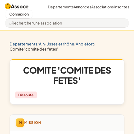
Assoce
Départements
Annonces
Associations inscrites
Connexion
Rechercher une association
départements
ain
usses et rhône
anglefort
/
/
/
/
comite 'comite des fetes'
COMITE 'COMITE DES
FETES'
Dissoute
M
MISSION