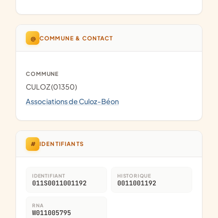
@
COMMUNE & CONTACT
COMMUNE
CULOZ (01350)
Associations de Culoz-Béon
#
IDENTIFIANTS
IDENTIFIANT
HISTORIQUE
011S0011001192
0011001192
RNA
W011005795