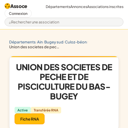
Assoce
Départements
Annonces
Associations inscrites
Connexion
Rechercher une association
départements
ain
bugey sud
culoz-béon
/
/
/
/
union des societes de peche et de pisciculture du bas-bugey
UNION DES SOCIETES DE
PECHE ET DE
PISCICULTURE DU BAS-
BUGEY
Active
Transférée RNA
Fiche RNA