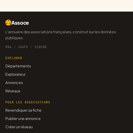
Assoce
L'annuaire des associations françaises, construit sur les données
publiques.
RNA
/
JOAFE
/
SIRENE
EXPLORER
Départements
Explorateur
Annonces
Réseaux
POUR LES ASSOCIATIONS
Revendiquer sa fiche
Publier une annonce
Créer un réseau