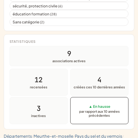
sécurité, protection civile
(6)
éducation formation
(28)
Sans catégorie
(2)
STATISTIQUES
9
associations actives
12
4
recensées
créées ces 10 dernières années
3
▲ En hausse
par rapport aux 10 années
précédentes
inactives
départements
meurthe-et-moselle
pays du sel et du vermois
/
/
/