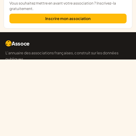
Vous souhaitez mettre en avant votre association ? Inscrivez-la
gratuitement.
Inscrire mon association
Assoce
L'annuaire des associations françaises, construit sur les données
publiques.
RNA
/
JOAFE
/
SIRENE
EXPLORER
Départements
Explorateur
Annonces
Réseaux
POUR LES ASSOCIATIONS
Revendiquer sa fiche