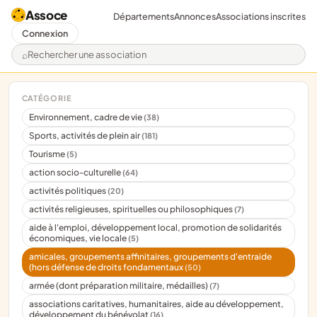
Assoce
Départements
Annonces
Associations inscrites
Connexion
Rechercher une association
CATÉGORIE
Environnement, cadre de vie
(38)
Sports, activités de plein air
(181)
Tourisme
(5)
action socio-culturelle
(64)
activités politiques
(20)
activités religieuses, spirituelles ou philosophiques
(7)
aide à l'emploi, développement local, promotion de solidarités
économiques, vie locale
(5)
amicales, groupements affinitaires, groupements d'entraide
(hors défense de droits fondamentaux
(50)
armée (dont préparation militaire, médailles)
(7)
associations caritatives, humanitaires, aide au développement,
développement du bénévolat
(16)