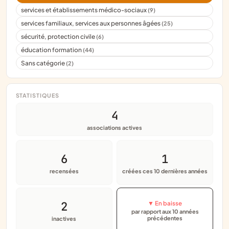
services et établissements médico-sociaux
(9)
services familiaux, services aux personnes âgées
(25)
sécurité, protection civile
(6)
éducation formation
(44)
Sans catégorie
(2)
STATISTIQUES
4
associations actives
6
1
recensées
créées ces 10 dernières années
2
▼ En baisse
par rapport aux 10 années
précédentes
inactives