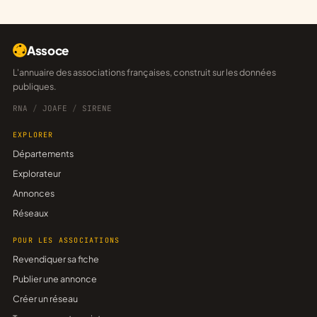
Assoce
L'annuaire des associations françaises, construit sur les données
publiques.
RNA
/
JOAFE
/
SIRENE
EXPLORER
Départements
Explorateur
Annonces
Réseaux
POUR LES ASSOCIATIONS
Revendiquer sa fiche
Publier une annonce
Créer un réseau