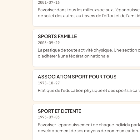
2001-07-16
Favoriser dans tous les milieux sociaux, l'épanouissement de l'individu par la pratique Educative des activités physiques. cet élan associatif a vocation de developper le respect
de soi et des autres au travers de l'effort et de l'amit
SPORTS FAMILLE
2003-09-29
la pratique de toute activité physique. Une section culturisme, force athlétique existe au sein de l'association. La cotisation supplémentaire permet à ceux qui le souhaitent
d'adhérer à une fédération nationale
ASSOCIATION SPORT POUR TOUS
1978-10-27
Pratique de l'education physique et des sports a ca
SPORT ET DETENTE
1995-07-03
Favoriser l'epanouissement de chaque individu par la pratique educative des activites physiques a toutes les periodes de la vie, la recherche de son autonomie et le
developpement de ses moyens de communication.