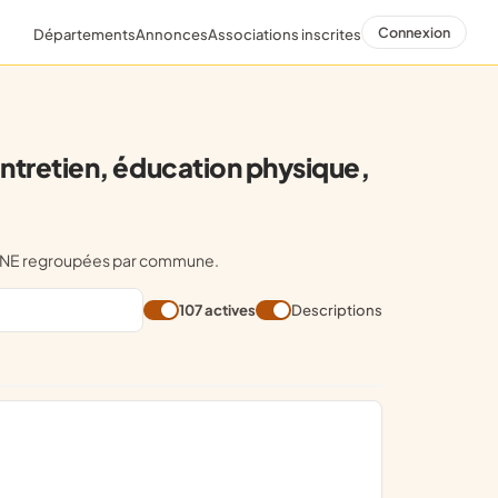
Connexion
Départements
Annonces
Associations inscrites
retien, éducation physique,
ONNE regroupées par commune.
107 actives
Descriptions