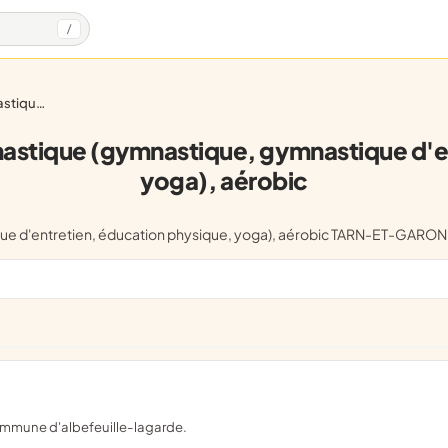
/
ique, yoga), aérobic
que (gymnastique, gymnastique d'ent
yoga), aérobic
que d'entretien, éducation physique, yoga), aérobic TARN-ET-GAR
commune d'albefeuille-lagarde.