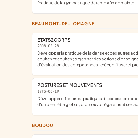
pratique de la gymnastique détente afin de maintenir
BEAUMONT-DE-LOMAGNE
ETATS2CORPS
2008-02-28
développer la pratique de la danse et des autres activités culturelles et artistiques en mettant en œuvre une pratique d'animation auprès des enfants, adolescents, jeunes
adultes et adultes ; organiser des actions d'enseign
d'évaluation des compétences ; créer, diffuser et prom
POSTURES ET MOUVEMENTS
1995-06-19
développer différentes pratiques d'expression corporelle à travers une Méthode d'Intégration Posturale par le mouvement visant au maintien de la mobilité naturelle du corps et
d'un bien-être global ; promouvoir également ses act
BOUDOU