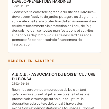
DEVELOPPEMENT DES HARDINES
1992-11-12
- conserver le caractere agreable du site des Hardines -
developper l'activite de jardins potagers ou d'agrement
sur ce site - veiller a la protection de l'environnement sur
ce site et notamment a la protection de l'eau, de l'air,
des sols - organiser toutes manifestations et activites
suceptibles de promouvoir le site des Hardines et de
permettre à titre accessoire le financement de
l'association
HANGEST-EN-SANTERRE
A.B.C.B. - ASSOCIATION DU BOIS ET CULTURE
DU BONSAÏ
2002-04-16
réunir les personnes amoureuses du bois en tant
qu'arbre miniature et objet fait en bois. le but est de
promouvoir le tournage sur bois, la sculpture, la
décoration et la culture de bonsaï à travers des
expositions et démonstrations de tournage sur bois et