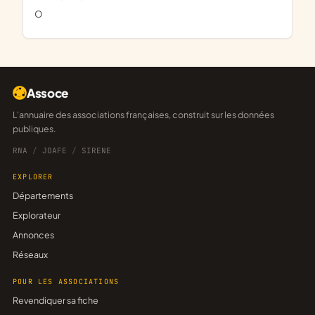
o
Assoce
L'annuaire des associations françaises, construit sur les données
publiques.
RNA
/
JOAFE
/
SIRENE
EXPLORER
Départements
Explorateur
Annonces
Réseaux
POUR LES ASSOCIATIONS
Revendiquer sa fiche