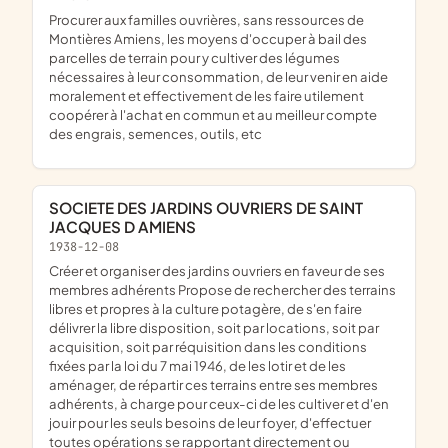
Procurer aux familles ouvrières, sans ressources de
Montières Amiens, les moyens d'occuper à bail des
parcelles de terrain pour y cultiver des légumes
nécessaires à leur consommation, de leur venir en aide
moralement et effectivement de les faire utilement
coopérer à l'achat en commun et au meilleur compte
des engrais, semences, outils, etc
SOCIETE DES JARDINS OUVRIERS DE SAINT
JACQUES D AMIENS
1938-12-08
Créer et organiser des jardins ouvriers en faveur de ses
membres adhérents Propose de rechercher des terrains
libres et propres à la culture potagère, de s'en faire
délivrer la libre disposition, soit par locations, soit par
acquisition, soit par réquisition dans les conditions
fixées par la loi du 7 mai 1946, de les lotir et de les
aménager, de répartir ces terrains entre ses membres
adhérents, à charge pour ceux-ci de les cultiver et d'en
jouir pour les seuls besoins de leur foyer, d'effectuer
toutes opérations se rapportant directement ou