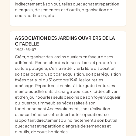
indirectement à son but, telles que : achat et répartition
d'engrais, de semences et d'outils, organisation de
cours horticoles, etc
ASSOCIATION DES JARDINS OUVRIERS DE LA
CITADELLE
1943-05-07
Créer, organiser des jardins ouvriers en faveur de ses
adhérents Rechercher des terrains libres et propre à la
culture potagère, s'en faire délivrer la libre disposition
soit par location, soit par acquisition, soit par réquisition
fixées par la loi du 31 octobre 1941, les lotir et les
aménager Répartir ces terrains à titre gratuit entre ses
membres adhérents, à charge pour ceux-ci de cultiver
et d'en jouir pour les seuls besoins de son foyer Acquérir
ou louer tout immeubles nécessaires à son
fonctionnement Accessoirement, sans réalisation
d'aucun bénéfice, effectuer toutes opérations se
rapportant directement ou indirectement à son but tel
que : achat et répartition d'engrais de semences et
d'outils, de cours horticoles