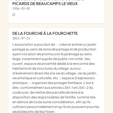
PICARDS DE BEAUCAMPS LE VIEUX
1956-03-02
o
DE LA FOURCHE À LA FOURCHETTE
2021-07-21
l'association a pour but de : - créer et animer un jardin
partagé au sens de zone de partage et de production
ayant vocation de promouvoir le jardinage au sens
large, notamment auprès de public non initié ; lieu
ouvert, espace de proximité dédié à la rencontre des
habitants et de structures du village, autour
d'évènement divers liés à la vie du village, vie du jardin,
vie artistique et culturelle, etc ; ; espace d'expression
artistique ; - organiser des potager familiaux, c'est à
dire, conformément aux articles L561-1 et L561-2 du
code rural, de mettre des parcelle de terre à la
disposition des responsables de famille, comme tels,
en dehors de toute autre considération, afin qu'ils
cultivent personnellement et qu'ils en jouissent pour les
seuls besoins de leur foyer ;