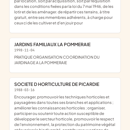
par location, soit par acquissition, soit par réquisition
dans les conditions fixées par la loi du 7 mai 1946, de les
lotir et de les aménager. de répartir ces terrains, à titre
gratuit, entre ses mmembres adhérents, à charge pour
ceux ci de les cultiver et d'en jouir pour
JARDINS FAMILIAUX LA POMMERAIE
1998-11-04
PRATIQUE ORGANISATION COORDINATION DU
JARDINAGE A LA POMMERAIE
SOCIETE D HORTICULTURE DE PICARDIE
1988-03-16
encourager, promouvoir les techniques horticoles et
paysagères dans toutes ses branches et applications ;
améliorer les connaissances horticoles ; organiser,
participer ou soutenir toute action susceptible de
développer le sercteur horticole, promouvoir le respect
de l'environnement, la protection du patrimoine végétal
et favoriser la biodiversité, contribuer aux actions de