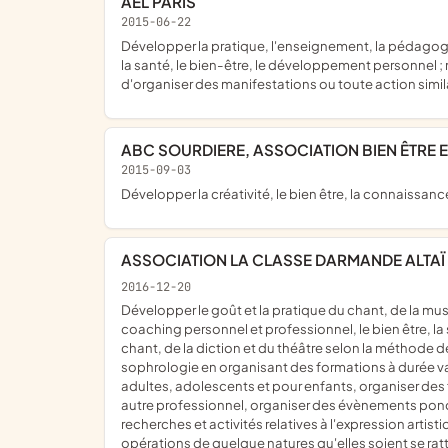
AEL PARIS
2015-06-22
développer la pratique, l'enseignement, la pédagogie et la promotion du sport au sens large, des arts martiaux, de la self défense, des sports pieds poings, ainsi que la nutrition,
la santé, le bien-être, le développement personnel ;
d'organiser des manifestations ou toute action simil
ABC SOURDIERE, ASSOCIATION BIEN ÊTRE 
2015-09-03
développer la créativité, le bien être, la connaissanc
ASSOCIATION LA CLASSE DARMANDE ALTAÏ 
2016-12-20
développer le goût et la pratique du chant, de la musique, du théâtre et de l'art sous toutes les formes les plus diverses ; mais également le développement personnel le
coaching personnel et professionnel, le bien être, l
chant, de la diction et du théâtre selon la méthode 
sophrologie en organisant des formations à durée var
adultes, adolescents et pour enfants, organiser des 
autre professionnel, organiser des évènements ponct
recherches et activités relatives à l'expression arti
opérations de quelque natures qu'elles soient se rat