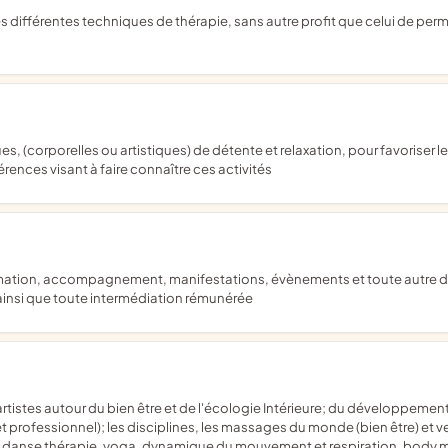
rences visant à faire connaître ces activités
 ainsi que toute intermédiation rémunérée
t professionnel); les disciplines, les massages du monde (bien être) et 
, danse thérapie, yoga, dynamique du mouvement et respiration, body m