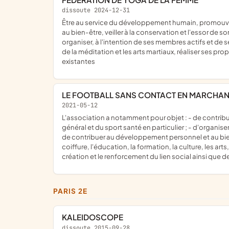
dissoute 2024-12-31
être au service du développement humain, promouvoir par tous moyens et sous toutes formes, tant en France qu'à l'étranger, toutes activités liées à l'art, aux sports, au yoga et
au bien-être, veiller à la conservation et l'essor de 
organiser, à l'intention de ses membres actifs et de 
de la méditation et les arts martiaux, réaliser ses pr
existantes
LE FOOTBALL SANS CONTACT EN MARCHAN
2021-05-12
l'association a notamment pour objet : - de contribuer à la promotion, l'organisation, le développement, l'animation et à l'enseignement des activités physiques et sportives en
général et du sport santé en particulier ; - d'organiser
de contribuer au développement personnel et au bien-êtr
coiffure, l'éducation, la formation, la culture, les arts
création et le renforcement du lien social ainsi que de
PARIS 2E
KALEIDOSCOPE
dissoute 2015-09-28