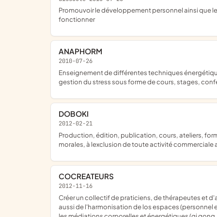
promouvoir le développement personnel ainsi que les différentes techniques de thérapie, sans autre profit que celui de permettre une structure d'accueil et les moyens de
fonctionner
ANAPHORM
2010-07-26
enseignement de différentes techniques énergétiques, (corporelles ou artistiques) de détente et relaxation, pour favoriser le bien-être et la santé, léquilibre, la concentration, la
gestion du stress sous forme de cours, stages, confé
DOBOKI
2012-02-21
production, édition, publication, cours, ateliers, formation, accompagnement, manifestations, évènements et toute autre daction, destinée à des personnes physiques ou
morales, à lexclusion de toute activité commerciale
COCREATEURS
2012-11-16
créer un collectif de praticiens, de thérapeutes et d'artistes autour du bien être et de l'écologie Intérieure; du développement personnel et créatif (médiations artistiques) mais
aussi de l'harmonisation de los espaces (personnel e
les médiations corporelles et énergétiques (qi qong