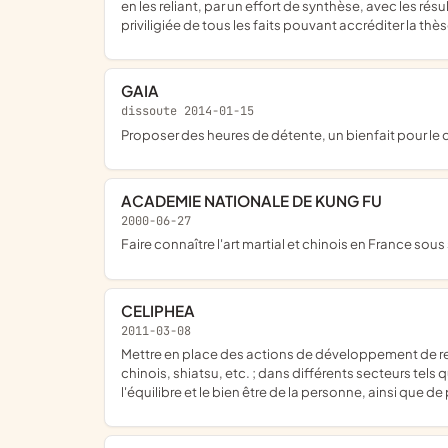
en les reliant, par un effort de synthèse, avec les ré
priviligiée de tous les faits pouvant accréditer la th
GAIA
dissoute 2014-01-15
proposer des heures de détente, un bienfait pour le c
ACADEMIE NATIONALE DE KUNG FU
2000-06-27
faire connaître l'art martial et chinois en France sou
CELIPHEA
2011-03-08
mettre en place des actions de développement de ressources personnelles grâce à la sophrologie caycédienne, la relaxation et le massage bien être, relaxant, ayurvédique,
chinois, shiatsu, etc. ; dans différents secteurs tels qu
l'équilibre et le bien être de la personne, ainsi que 