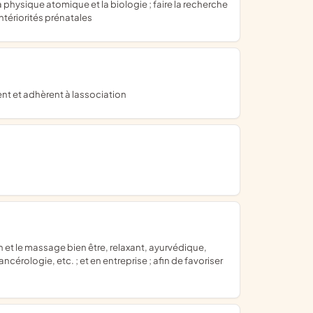
a physique atomique et la biologie ; faire la recherche
antériorités prénatales
ent et adhèrent à lassociation
ancérologie, etc. ; et en entreprise ; afin de favoriser