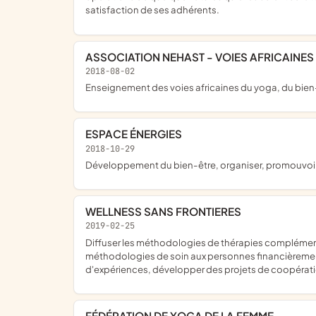
satisfaction de ses adhérents.
ASSOCIATION NEHAST - VOIES AFRICAINES
2018-08-02
enseignement des voies africaines du yoga, du bien-êt
ESPACE ÉNERGIES
2018-10-29
développement du bien-être, organiser, promouvoir
WELLNESS SANS FRONTIERES
2019-02-25
diffuser les méthodologies de thérapies complémentaires et traditionnelles sources de bien-être de la personne et de leur environnement, promouvoir l'accès gratuit à ces
méthodologies de soin aux personnes financièremen
d'expériences, développer des projets de coopération 
FÉDÉRATION DE YOGA DE LA FEMME