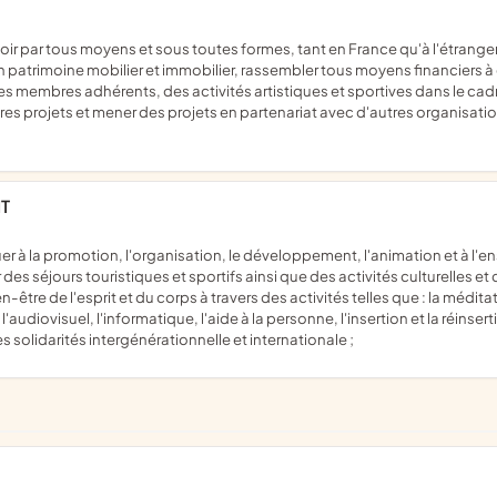
son patrimoine mobilier et immobilier, rassembler tous moyens financiers à
ses membres adhérents, des activités artistiques et sportives dans le ca
opres projets et mener des projets en partenariat avec d'autres organisation
T
 des séjours touristiques et sportifs ainsi que des activités culturelles et d
e de l'esprit et du corps à travers des activités telles que : la méditatio
, l'audiovisuel, l'informatique, l'aide à la personne, l'insertion et la réinser
s solidarités intergénérationnelle et internationale ;