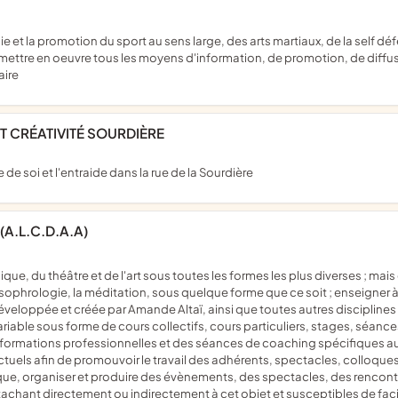
 mettre en oeuvre tous les moyens d'information, de promotion, de diffusi
aire
ET CRÉATIVITÉ SOURDIÈRE
e de soi et l'entraide dans la rue de la Sourdière
(A.L.C.D.A.A)
a sophrologie, la méditation, sous quelque forme que ce soit ; enseigner
développée et créée par Amande Altaï, ainsi que toutes autres disciplin
iable sous forme de cours collectifs, cours particuliers, stages, séance
formations professionnelles et des séances de coaching spécifiques aux 
uels afin de promouvoir le travail des adhérents, spectacles, colloque
stique, organiser et produire des évènements, des spectacles, des rencontr
tachant directement ou indirectement à cet objet et susceptibles de facil