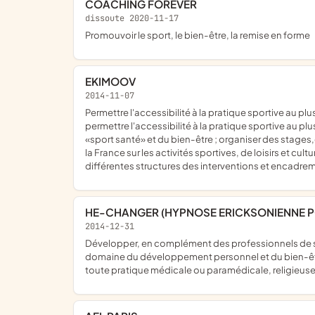
COACHING FOREVER
dissoute 2020-11-17
promouvoir le sport, le bien-être, la remise en forme
EKIMOOV
2014-11-07
permettre l'accessibilité à la pratique sportive au plus grand nombre ; mettre en place une structure de conseils et de promotions des activités liées à la remise en forme ;
permettre l'accessibilité à la pratique sportive au p
«sport santé» et du bien-être ; organiser des stages
la France sur les activités sportives, de loisirs et cu
différentes structures des interventions et encadreme
HE-CHANGER (HYPNOSE ERICKSONIENNE 
2014-12-31
développer, en complément des professionnels de santé, un accompagnement prenant en compte la totalité de la personne en utilisant des techniques variées puisées dans le
domaine du développement personnel et du bien-être 
toute pratique médicale ou paramédicale, religieuse,