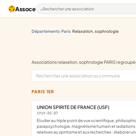
Assoce
Rechercher une association
départements
paris
relaxation, sophrologie
/
/
Associations relaxation, sophrologie PARIS regrou
PARIS 1ER
UNION SPIRITE DE FRANCE (USF)
1919-05-07
étudier au triple point de vue scientifique, philisophique et moral, du spiritisme et des sciences qui s'y rattachent, psychophysiologie, anthropologie, métapsychique,
parapsychologie, magnétisme humain et radiations 
relatives au spiritisme et aux recherches ; élaborer u