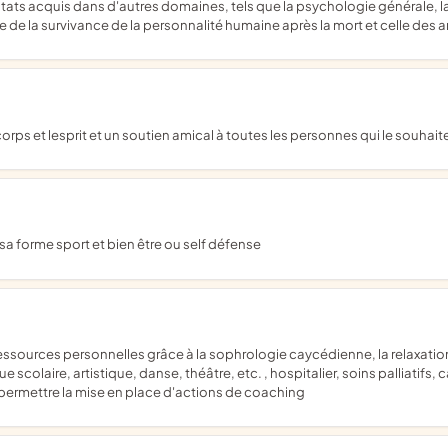
sultats acquis dans d'autres domaines, tels que la psychologie générale, l
èse de la survivance de la personnalité humaine après la mort et celle des 
orps et lesprit et un soutien amical à toutes les personnes qui le souhait
s sa forme sport et bien être ou self défense
e scolaire, artistique, danse, théâtre, etc. , hospitalier, soins palliatifs, c
de permettre la mise en place d'actions de coaching