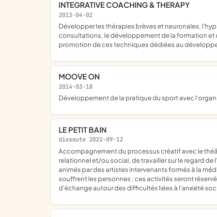
INTEGRATIVE COACHING & THERAPY
2013-04-02
développer les thérapies brèves et neuronales, l'hypnose, la sophrologie, ainsi que promouvoir le coaching individuel ; elle a également pour objet l'organisation d'un centre de
consultations, le développement de la formation et d
promotion de ces techniques dédiées au développ
MOOVE ON
2014-03-18
développement de la pratique du sport avec l'organi
LE PETIT BAIN
dissoute 2022-09-12
accompagnement du processus créatif avec le théâtre comme outil de médiation artistique, permettant aux personnes souffrant de phobie sociale, de timidité, d'isolement
relationnel et/ou social, de travailler sur le regard de
animés par des artistes intervenants formés à la média
souffrent les personnes ; ces activités seront réserv
d'échange autour des difficultés liées à l'anxiété soc