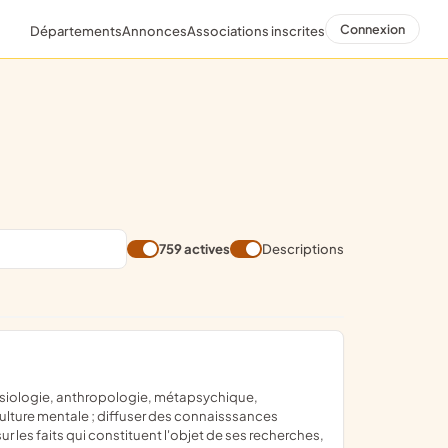
Connexion
Départements
Annonces
Associations inscrites
759 actives
Descriptions
lture mentale ; diffuser des connaisssances
r les faits qui constituent l'objet de ses recherches,