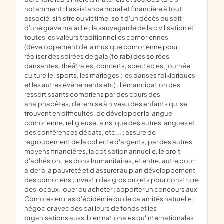
notamment : l'assistance moral et financière à tout
associé, sinistre ou victime, soit d'un décès ou soit
d'une grave maladie ; la sauvegarde de la civilisation et
toutes les valeurs traditionnelles comoriennes
(développement de la musique comorienne pour
réaliser des soirées de gala (toirab) des soirées
dansantes, théâtrales, concerts, spectacles, journée
culturelle, sports, les mariages ; les danses folkloriques
et les autres évènements etc) ; l'émancipation des
ressortissants comoriens par des cours des
analphabètes, de remise à niveau des enfants qui se
trouvent en difficultés, de développer la langue
comorienne, religieuse, ainsi que des autres langues et
des conférences débats, etc... ; assure de
regroupement de la collecte d'argents, par des autres
moyens financières, la cotisation annuelle, le droit
d'adhésion, les dons humanitaires, et entre, autre pour
aider à la pauvreté et d'assurer au plan développement
des comoriens ; investir des gros projets pour construire
des locaux, louer ou acheter ; apporter un concours aux
Comores en cas d'épidémie ou de calamités naturelle ;
négocier avec des bailleurs de fonds et les
organisations aussi bien nationales qu'internationales