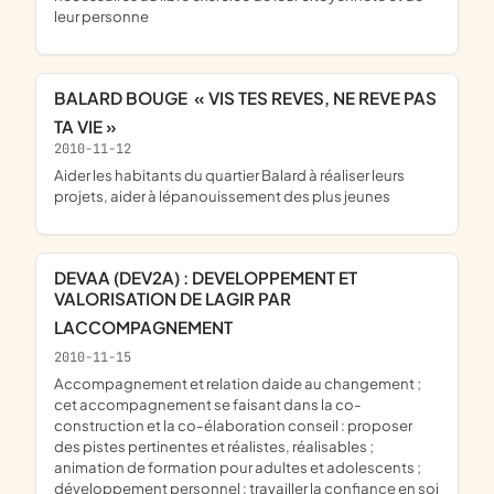
leur personne
BALARD BOUGE  « VIS TES REVES, NE REVE PAS
TA VIE »
2010-11-12
aider les habitants du quartier Balard à réaliser leurs
projets, aider à lépanouissement des plus jeunes
DEVAA (DEV2A) : DEVELOPPEMENT ET
VALORISATION DE LAGIR PAR
LACCOMPAGNEMENT
2010-11-15
accompagnement et relation daide au changement ;
cet accompagnement se faisant dans la co-
construction et la co-élaboration conseil : proposer
des pistes pertinentes et réalistes, réalisables ;
animation de formation pour adultes et adolescents ;
développement personnel : travailler la confiance en soi