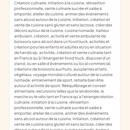
création culinaire, initiation à la cuisine, réinsertion
professionnelle, vente culinaire sucrée et salée à
emporter, atelier de cuisine, animer des événements
sans alcool autour de la cuisine, initiation, création et
vente de cuisine sans gluten et sans lactose, créer des
décors autour de la cuisine, cuisine nomade, traiteur
ambulant, création, activité et vente ambulante de
boissons sans alcool dans un food truck, activités et
création pour les enfants et adultes et/ou en situation
de handicap, activités, création et vente culinaire tant
en France qu'à l'étranger en food truck, disposer d'un
stand, ou en salle d'événements ou local commercial,
créations de boissons aux fruits, aux plantes et laits
végétaux, voyage mondial culturel autour de la cuisine
nomade, entrainement de sport, retraite bien être
autour d'activité de sport, Rééquilibrage et conseil
alimentaire, excursions telles que la randonnée, la
marche ou le vélo tant en France qu'a l'etrangecréation
culinaire, initiation à la cuisine, réinsertion
professionnelle, vente culinaire sucrée et salée à
emporter, atelier de cuisine, animer des événements
sans alcool autour de la cuisine, initiation, création et
vente de cuisine sans gluten et sans lactose, créer des
décors autour de la cuisine, cuisine nomade, traiteur