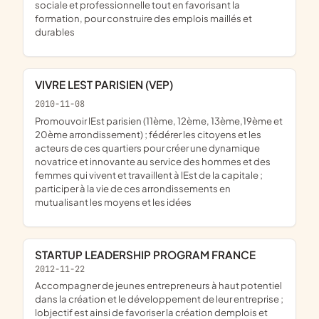
sociale et professionnelle tout en favorisant la
formation, pour construire des emplois maillés et
durables
VIVRE LEST PARISIEN (VEP)
2010-11-08
promouvoir lEst parisien (11ème, 12ème, 13ème,19ème et
20ème arrondissement) ; fédérer les citoyens et les
acteurs de ces quartiers pour créer une dynamique
novatrice et innovante au service des hommes et des
femmes qui vivent et travaillent à lEst de la capitale ;
participer à la vie de ces arrondissements en
mutualisant les moyens et les idées
STARTUP LEADERSHIP PROGRAM FRANCE
2012-11-22
accompagner de jeunes entrepreneurs à haut potentiel
dans la création et le développement de leur entreprise ;
lobjectif est ainsi de favoriser la création demplois et