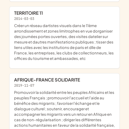
TERRITOIRE 11
2014-03-03
créer un réseau dartistes visuels dans le 11ème
arrondissement et zones limitrophes en vue dorganiser
des journées portes ouvertes, des visites datelier sur
mesure et dautres manifestations publiques ; tisser des
liens utiles avec les institutions de paris et dIle de
France, les entreprises, les clubs de collectionneurs, les
offices du tourisme et ambassades, etc
AFRIQUE-FRANCE SOLIDARITE
2019-11-07
promouvoir la solidarité entre les peuples Africains et les
peuples Français ; promouvoir l'accueil et l'aide au
bénéfice des migrants ; favoriser l'échange et le
dialogue culturel ; soutenir, encourager et
accompagner les migrants vers un retour en Afrique en
cas de non-régularisation ; diriger les différentes
actions humanitaires en faveur de la solidarité française,