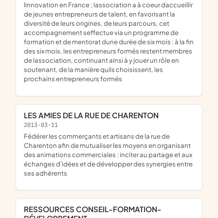
linnovation en France ; lassociation a à coeur daccueillir
de jeunes entrepreneurs de talent, en favorisant la
diversité de leurs origines, de leurs parcours, cet
accompagnement seffectue via un programme de
formation et de mentorat dune durée de six mois : à la fin
des six mois, les entrepreneurs formés restent membres
de lassociation, continuant ainsi à y jouer un rôle en
soutenant, de la manière quils choisissent, les
prochains entrepreneurs formés
LES AMIES DE LA RUE DE CHARENTON
2013-03-11
fédérer les commerçants et artisans de la rue de
Charenton afin de mutualiser les moyens en organisant
des animations commerciales ; inciter au partage et aux
échanges d'idées et de développer des synergies entre
ses adhérents
RESSOURCES CONSEIL-FORMATION-