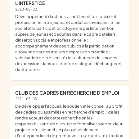
L'INTERSTICE
2010-08-02
développement dactions visant linsertion sociale et
professionnelle de jeunes et dadultes favorisant le lien
social et la participation citoyenne par lintervention
auprès de jeunes et dadultes dans le cadre dateliers
dinsertion sociale et professionnelle ;
accompagnement de ces publics à la participation
citoyenne par des ateliers dexpression créatrice ;
valorisation de la diversité des cultures et des modes
dexpression, dans un souci de dialogue, déchanges et
dautonomie
CLUB DES CADRES EN RECHERCHE D'EMPLOI
2011-03-03
de développer l'accueil, le soutien et le conseil au profit
des cadres ou assimilés en recherche d'emploi ; de les
rendre acteurs de cette recherche en les
responsabilisant; de discuter et formaliser avec eux leur
projet professionnel ; et plus généralement
d'entreprendre et de promouvoir toute activité et action