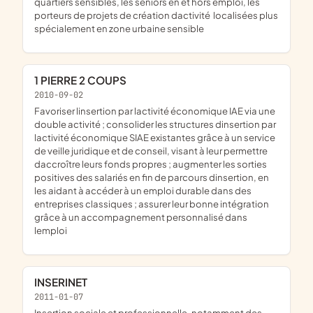
quartiers sensibles, les séniors en et hors emploi, les
porteurs de projets de création dactivité  localisées plus
spécialement en zone urbaine sensible
1 PIERRE 2 COUPS
2010-09-02
favoriser linsertion par lactivité économique IAE via une
double activité ; consolider les structures dinsertion par
lactivité économique SIAE existantes grâce à un service
de veille juridique et de conseil, visant à leur permettre
daccroître leurs fonds propres ; augmenter les sorties
positives des salariés en fin de parcours dinsertion, en
les aidant à accéder à un emploi durable dans des
entreprises classiques ; assurer leur bonne intégration
grâce à un accompagnement personnalisé dans
lemploi
INSERINET
2011-01-07
insertion sociale et professionnelle, notamment des