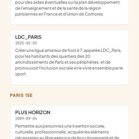
pour des aides éventuelles sur le plan développement
de l'enseignement et de la santé de la région
parisiennes en France et d'Union de Comores
LDC_PARIS
2025-02-03
créer une ligue amateur de foot à 7, appelée LDC_Paris,
pour les habitants des quartiers des 20
arrondissements de Paris et ses périphéries, et de
promouvoir l'inclusion sociale et le vivre ensemble par le
sport
PARIS 15E
PLUS HORIZON
2009-09-04
permettre aux personnes une insertion sociale,
culturelle, professionnelle, acquérir les éléments
nécessaires au libre exercice de leur citoyenneté et de