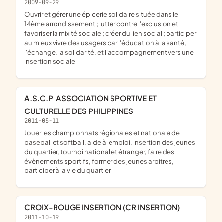
2009-09-29
ouvrir et gérer une épicerie solidaire située dans le
14ème arrondissement ; lutter contre l'exclusion et
favoriser la mixité sociale ; créer du lien social ; participer
au mieux vivre des usagers par l'éducation à la santé,
l'échange, la solidarité, et l'accompagnement vers une
insertion sociale
A.S.C.P  ASSOCIATION SPORTIVE ET
CULTURELLE DES PHILIPPINES
2011-05-11
jouer les championnats régionales et nationale de
baseball et softball, aide à lemploi, insertion des jeunes
du quartier, tournoi national et étranger, faire des
évènements sportifs, former des jeunes arbitres,
participer à la vie du quartier
CROIX-ROUGE INSERTION (CR INSERTION)
2011-10-19