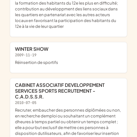
la formation des habitants du 12e les plus en difficulté;
contribution au développment des liens sociaux dans
les quartiers en partenariat avec les autres acteurs
locaux en favorisant la participation des habitants du
12e à la vie de leur quartier
WINTER SHOW
2009-11-19
réinsertion de sportifs
CABINET ASSOCIATIF DEVELOPPEMENT
SERVICES SPORTS RECRUTEMENT -
C.A.D.S.S.R.
2010-07-05
recruter, embaucher des personnes diplômées ou non,
en recherche demploi ou souhaitant un complément
dheures à temps partiel ou obtenir un temps complet ;
elle a pour but exclusif de mettre ces personnes à
disposition dutilisateurs, afin de favoriser leur insertion