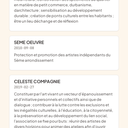
en matière de petit commerce, durbanisme,
darchitecture ; sensibilisation au développement
durable ; création de ponts culturels entre les habitants ;
être un lieu déchange et de réflexion
5EME OEUVRE
2010-09-08
protection et promotion des artistes indépendants du
5ème arrondissement
CELESTE COMPAGNIE
2019-02-27
constituer par l'art vivant un vecteur d'épanouissement
et d'initiative personnels et collectifs ainsi que de
dialogue ; contribuer à la lutte contre les exclusions et
les inégalités culturelles, à l'éducation, à la citoyenneté,
à la préservation et au développement du lien social,
l'association se fixe pour buts : réunir des artistes de
divers horizons pour animer des ateliers afin d'ouvrir