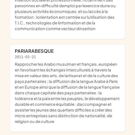
personnes en difficulté demploi par lexercice dune ou
plusieurs activités économiques, et ou laccès à la
formation ; lorientation est centrée sur lutilisation des
T.I.C., technologies de linformation et de la
communication comme vecteur dinsertion
PARIARABESQUE
2011-03-21
rapprocher les Arabo musulman et français, européen
en favorisant les échanges interculturels à travers la
mise en valeur des arts, de lartisanat et de la culture des
pays partenaires ; la diffusion de la langue Arabe à Paris
et en Europe ainsi que la diffusion de la langue française
dans chaque capitale des pays partenaires ; la
tolérance et la paix entre les peuples, le développement
durable et commerce équitable ; daccompagner et
assister les jeunes des quartiers difficiles a créer des
micro entreprises sans distinction de nationalité, de
religion ou de culture