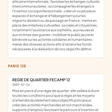
africaine internationale ; favoriser les échanges culturels
intercommunautaires ; accompagner les étrangers à
l'insertion socioprofessionnelle ; créer un ou plusieurs
espaces d'échange et d'hébergement pour les
migrants résidant ou de passage en France ; mettre en
place des initiatives culturelles, sociales et citoyennes,
notamment l'assistance aux orphelins, aux veuves et
aux victimes des guerres ; mobiliser le public jeune et
bénévole sur les activités solidaires et humanitaires ;
mener des diverses actions afin d'obtenir les fonds
nécessaires à la réalisation de nos objectifs définis
PARIS 12E
REGIE DE QUARTIER FECAMP 12
2009-07-24
mise en place d'une régie de quartier; elle veillera à réunir
toutes les conditions pour que la régie ait les moyens
d'atteindre durablement deux objectifs principaux;
créer des activités marchandes et non marchandes,
supports d'emplois favorisant le parcours d'insertion et