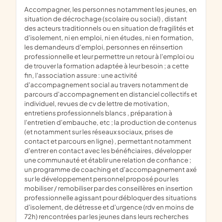
accompagner, les personnes notamment les jeunes, en
situation de décrochage (scolaire ou social) , distant
des acteurs traditionnels ou en situation de fragilités et
d'isolement, ni en emploi, ni en études, ni en formation,
les demandeurs d'emploi, personnes en réinsertion
professionnelle et leur permettre un retour à l'emploi ou
de trouver la formation adaptée à leur besoin ; a cette
fin, l'association assure : une activité
d'accompagnement social au travers notamment de
parcours d'accompagnement en distanciel collectifs et
individuel, revues de cv de lettre de motivation,
entretiens professionnels blancs , préparation à
l'entretien d'embauche, etc ; la production de contenus
(et notamment sur les réseaux sociaux, prises de
contact et parcours en ligne) , permettant notamment
d'entrer en contact avec les bénéficiaires, développer
une communauté et établir une relation de confiance ;
un programme de coaching et d'accompagnement axé
sur le développement personnel proposé pour les
mobiliser / remobiliser par des conseillères en insertion
professionnelle agissant pour débloquer des situations
d'isolement, de détresse et d'urgence (rdv en moins de
72h) rencontrées par les jeunes dans leurs recherches