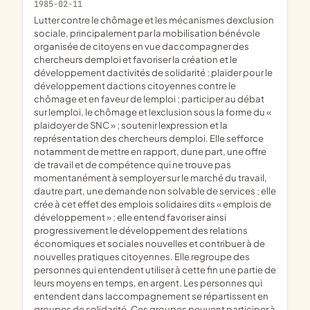
1985-02-11
lutter contre le chômage et les mécanismes dexclusion
sociale, principalement par la mobilisation bénévole
organisée de citoyens en vue daccompagner des
chercheurs demploi et favoriser la création et le
développement dactivités de solidarité ; plaider pour le
développement dactions citoyennes contre le
chômage et en faveur de lemploi ; participer au débat
sur lemploi, le chômage et lexclusion sous la forme du «
plaidoyer de SNC » ; soutenir lexpression et la
représentation des chercheurs demploi. Elle sefforce
notamment de mettre en rapport, dune part, une offre
de travail et de compétence qui ne trouve pas
momentanément à semployer sur le marché du travail,
dautre part, une demande non solvable de services ; elle
crée à cet effet des emplois solidaires dits « emplois de
développement » ; elle entend favoriser ainsi
progressivement le développement des relations
économiques et sociales nouvelles et contribuer à de
nouvelles pratiques citoyennes. Elle regroupe des
personnes qui entendent utiliser à cette fin une partie de
leurs moyens en temps, en argent. Les personnes qui
entendent dans laccompagnement se répartissent en
groupes de solidarité. Ces groupes peuvent participer à