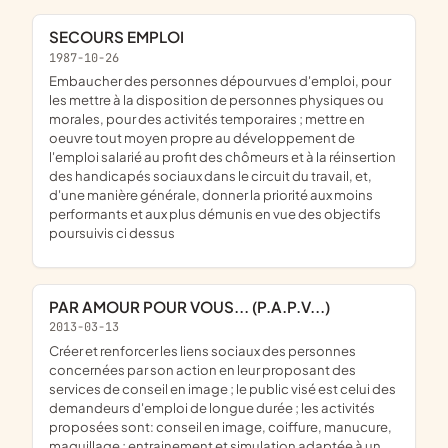
SECOURS EMPLOI
1987-10-26
embaucher des personnes dépourvues d'emploi, pour
les mettre à la disposition de personnes physiques ou
morales, pour des activités temporaires ; mettre en
oeuvre tout moyen propre au développement de
l'emploi salarié au profit des chômeurs et à la réinsertion
des handicapés sociaux dans le circuit du travail, et,
d'une manière générale, donner la priorité aux moins
performants et aux plus démunis en vue des objectifs
poursuivis ci dessus
PAR AMOUR POUR VOUS... (P.A.P.V...)
2013-03-13
créer et renforcer les liens sociaux des personnes
concernées par son action en leur proposant des
services de conseil en image ; le public visé est celui des
demandeurs d'emploi de longue durée ; les activités
proposées sont: conseil en image, coiffure, manucure,
maquillage ; entrainement et simulation adaptée à un