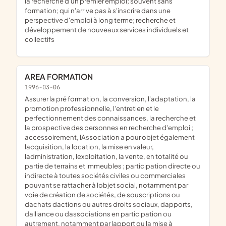
la recherche d'un premier emploi; souvent sans
formation; qui n'arrive pas à s'inscrire dans une
perspective d'emploi à long terme; recherche et
développement de nouveaux services individuels et
collectifs
AREA FORMATION
1996-03-06
assurer la pré formation, la conversion, l'adaptation, la
promotion professionnelle, l'entretien et le
perfectionnement des connaissances, la recherche et
la prospective des personnes en recherche d'emploi ;
accessoirement, lAssociation a pour objet également
lacquisition, la location, la mise en valeur,
ladministration, lexploitation, la vente, en totalité ou
partie de terrains et immeubles ; participation directe ou
indirecte à toutes sociétés civiles ou commerciales
pouvant se rattacher à lobjet social, notamment par
voie de création de sociétés, de souscriptions ou
dachats dactions ou autres droits sociaux, dapports,
dalliance ou dassociations en participation ou
autrement, notamment par lapport ou la mise à