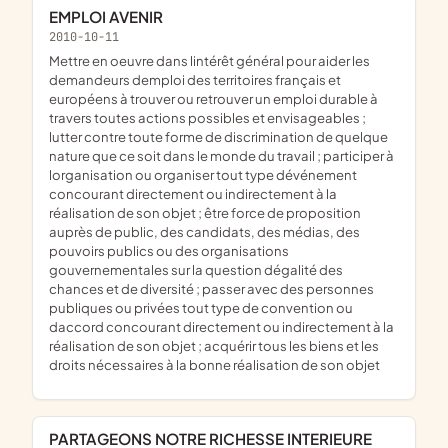
EMPLOI AVENIR
2010-10-11
mettre en oeuvre dans lintérêt général pour aider les
demandeurs demploi des territoires français et
européens à trouver ou retrouver un emploi durable à
travers toutes actions possibles et envisageables ;
lutter contre toute forme de discrimination de quelque
nature que ce soit dans le monde du travail ; participer à
lorganisation ou organiser tout type dévénement
concourant directement ou indirectement à la
réalisation de son objet ; être force de proposition
auprès de public, des candidats, des médias, des
pouvoirs publics ou des organisations
gouvernementales sur la question dégalité des
chances et de diversité ; passer avec des personnes
publiques ou privées tout type de convention ou
daccord concourant directement ou indirectement à la
réalisation de son objet ; acquérir tous les biens et les
droits nécessaires à la bonne réalisation de son objet
PARTAGEONS NOTRE RICHESSE INTERIEURE