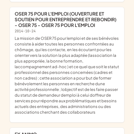
OSER 75 POUR L'EMPLOI (OUVERTURE ET
SOUTIEN POUR ENTREPRENDRE ET REBONDIR)
- OSER 75 - OSER 75 POUR L'EMPLOI
2014-10-24
la mission de OSER 75 pour lemploi et de ses bénévoles
consiste à aider toutes les personnes confrontées au
chômage, qui les contacte, en les écoutant pour les
orienter vers la solution la plus adaptée (lassociation la
plus appropriée, la bonne formation,
laccompagnement ad-hoc ) et ce quel que soit le statut
professionnel des personnes concernées (cadres et
non cadres) ; cette association a pour but de former
bénévolement les personnes en recherche dune
activité professionnelle ; lobjectif est de les faire passer
du statut de demandeur demploi à celui doffreur de
services pour répondre aux problématiques et besoins
actuels des entreprises, des administrations ou des
associations cherchant des collaborateurs