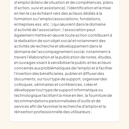
d'emploi (bilans de situation et de compétences, plans
d'action, suivi et assistance) ; l'identification et la mise
en lien le cas échéant vers des acteurs dédiés à la
formation ou l'emploi (associations, fondations,
entreprises ess, etc ; ) qui œuvrent dans le domaine
d'activité de l'association ; l'association peut
également mettre en œuvre toute action contribuant à
la réalisation de son objet social et notamment des
activités de recherche et développement dans le
domaine de l'accompagnement social, notamment à
travers l'élaboration et la publication de notes, études,
et ouvrages visant à sensibiliser le public et les acteurs
concernés aux problématiques de l'emploi et à faciliter
l'insertion des bénéficiaires, publier et diffuser des
documents, sur tout type de support, organiser des
colloques, séminaires et conférences, créer et
développer tout type de support informatique ou
technologique facilitant la mise en lien, la fourniture de
recommandations personnalisées d'outils et de
services afin de favoriser la recherche d'emploi et la
réinsertion professionnelle des utilisateurs ;