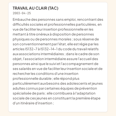
TRAVAIL AU CLAIR (TAC)
2003-04-25
embauche des personnes sans emploi, rencontrant des
difficultés sociales et professionnelles particulières, en
vue de faciliter leur insertion professionnelle en les
mettant à titre onéreux à disposition de personnes
physiques ou de personnes morales ; sous réserve de
son conventionnement par l'état, elle est régie par les
articles l5132-7 à l5132-14-1 du code du travail relatifs
aux associations intermédiaires ; dans le cadre de son
objet, l'association intermédiaire assure l'accueil des
personnes ainsi que le suivi et l'accompagnement de
ses salariés en vue de faciliter leur insertion sociale et de
rechercher les conditions d'une insertion
professionnelle durable ; elle répond plus
particulièrement aux besoins des adolescents et jeunes
adultes connus par certaines équipes de prévention
spécialisée de paris ; elle contribuera à l'adaptation
sociale de ces jeunes en constituant la première étape
d'un itinéraire d'insertion ;