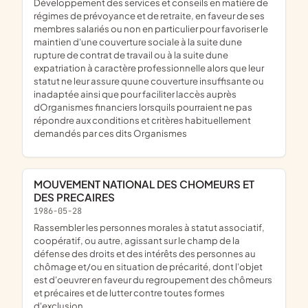
développement des services et conseils en matière de
régimes de prévoyance et de retraite, en faveur de ses
membres salariés ou non en particulier pour favoriser le
maintien d'une couverture sociale à la suite dune
rupture de contrat de travail ou à la suite dune
expatriation à caractère professionnelle alors que leur
statut ne leur assure quune couverture insuffisante ou
inadaptée ainsi que pour faciliter laccès auprès
dOrganismes financiers lorsquils pourraient ne pas
répondre aux conditions et critères habituellement
demandés par ces dits Organismes
MOUVEMENT NATIONAL DES CHOMEURS ET
DES PRECAIRES
1986-05-28
rassembler les personnes morales à statut associatif,
coopératif, ou autre, agissant sur le champ de la
défense des droits et des intérêts des personnes au
chômage et/ou en situation de précarité, dont l'objet
est d'oeuvrer en faveur du regroupement des chômeurs
et précaires et de lutter contre toutes formes
d'exclusion