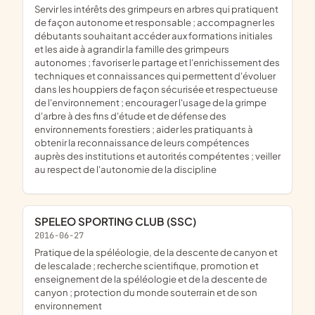
servir les intérêts des grimpeurs en arbres qui pratiquent
de façon autonome et responsable ; accompagner les
débutants souhaitant accéder aux formations initiales
et les aide à agrandir la famille des grimpeurs
autonomes ; favoriser le partage et l'enrichissement des
techniques et connaissances qui permettent d'évoluer
dans les houppiers de façon sécurisée et respectueuse
de l'environnement ; encourager l'usage de la grimpe
d'arbre à des fins d'étude et de défense des
environnements forestiers ; aider les pratiquants à
obtenir la reconnaissance de leurs compétences
auprès des institutions et autorités compétentes ; veiller
au respect de l'autonomie de la discipline
SPELEO SPORTING CLUB (SSC)
2016-06-27
pratique de la spéléologie, de la descente de canyon et
de lescalade ; recherche scientifique, promotion et
enseignement de la spéléologie et de la descente de
canyon ; protection du monde souterrain et de son
environnement