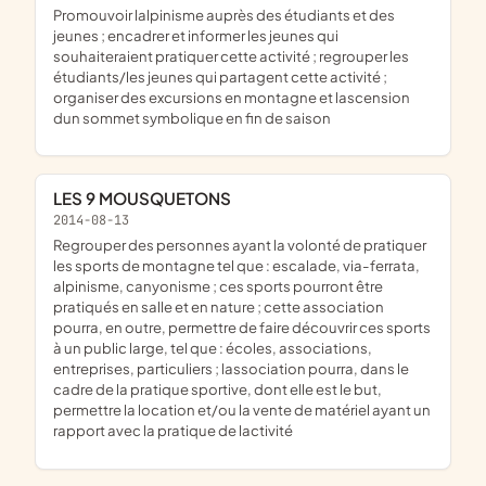
promouvoir lalpinisme auprès des étudiants et des
jeunes ; encadrer et informer les jeunes qui
souhaiteraient pratiquer cette activité ; regrouper les
étudiants/les jeunes qui partagent cette activité ;
organiser des excursions en montagne et lascension
dun sommet symbolique en fin de saison
LES 9 MOUSQUETONS
2014-08-13
regrouper des personnes ayant la volonté de pratiquer
les sports de montagne tel que : escalade, via-ferrata,
alpinisme, canyonisme ; ces sports pourront être
pratiqués en salle et en nature ; cette association
pourra, en outre, permettre de faire découvrir ces sports
à un public large, tel que : écoles, associations,
entreprises, particuliers ; lassociation pourra, dans le
cadre de la pratique sportive, dont elle est le but,
permettre la location et/ou la vente de matériel ayant un
rapport avec la pratique de lactivité