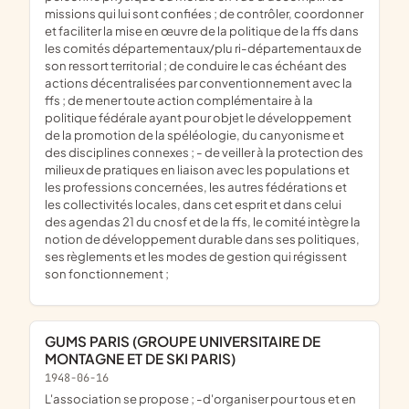
missions qui lui sont confiées ; de contrôler, coordonner
et faciliter la mise en œuvre de la politique de la ffs dans
les comités départementaux/plu ri-départementaux de
son ressort territorial ; de conduire le cas échéant des
actions décentralisées par conventionnement avec la
ffs ; de mener toute action complémentaire à la
politique fédérale ayant pour objet le développement
de la promotion de la spéléologie, du canyonisme et
des disciplines connexes ; - de veiller à la protection des
milieux de pratiques en liaison avec les populations et
les professions concernées, les autres fédérations et
les collectivités locales, dans cet esprit et dans celui
des agendas 21 du cnosf et de la ffs, le comité intègre la
notion de développement durable dans ses politiques,
ses règlements et les modes de gestion qui régissent
son fonctionnement ;
GUMS PARIS (GROUPE UNIVERSITAIRE DE
MONTAGNE ET DE SKI PARIS)
1948-06-16
l'association se propose ; -d'organiser pour tous et en