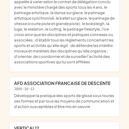
appelée à varier selon le contrat de délégation conclu
avec le ministère chargé des sports tous les 4 ans, le
patinage artistique, la danse sur glace, le patinage
artistique synchronisé, le ballet sur glace, le patinage de
vitesse (courte piste et grande piste) , le bobsleigh, la
luge, le skeleton, le curling, le patinage freestyle, l'ice
cross ainsi que les disciplines et pratiques connexes ou
associées ; d'établir tous les règlements concernant les
sports et activités qu'elle régit ; de défendre les intérêts
moraux et matériels des disciplines qu'elle organise ;
d'orienter, de coordonner et de surveiller l'activité des
associations sportives qui lui sont affiliées
AFD ASSOCIATION FRANCAISE DE DESCENTE
2005-10-13
développer la pratique des sports de glisse sous toutes
ses formes et par tous les moyens de communication et
d'action susceptibles d'être mis en oeuvre
VERTICAL12