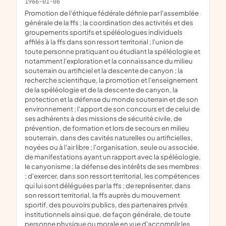
1966-01-06
promotion de l'éthique fédérale définie par l'assemblée
générale de la ffs ; la coordination des activités et des
groupements sportifs et spéléologues individuels
affilés à la ffs dans son ressort territorial ; l'union de
toute personne pratiquant ou étudiant la spéléologie et
notamment l'exploration et la connaissance du milieu
souterrain ou artificiel et la descente de canyon ; la
recherche scientifique, la promotion et l'enseignement
de la spéléologie et de la descente de canyon, la
protection et la défense du monde souterrain et de son
environnement ; l'apport de son concours et de celui de
ses adhérents à des missions de sécurité civile, de
prévention, de formation et lors de secours en milieu
souterrain, dans des cavités naturelles ou artificielles,
noyées ou à l'air libre ; l'organisation, seule ou associée,
de manifestations ayant un rapport avec la spéléologie,
le canyonisme ; la défense des intérêts de ses membres
; d'exercer, dans son ressort territorial, les compétences
qui lui sont déléguées par la ffs ; de représenter, dans
son ressort territorial, la ffs auprès du mouvement
sportif, des pouvoirs publics, des partenaires privés
institutionnels ainsi que, de façon générale, de toute
personne physique ou morale en vue d'accomplir les