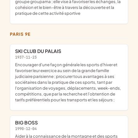
groupe groupama ; elle vise à favoriser les échanges, la
cohésion et le bien-être à travers la découverte et la
pratique de cette activité sportive
PARIS 9E
SKI CLUB DU PALAIS
1937-11-23
encourager d'une façon générale les sports d'hiver et
favoriser leur exercice au sein de la grande famille
judiciaire parisienne ; procurer tous avantages à ses
sociétaires dans la pratique de ces sports, tant par
l'organisation de voyages, déplacements, week-ends,
compétitions, que par la recherche et l'obtention de
tarifs préférentiels pour les transports et les séjours ;
BIG BOSS
1990-12-04
aider à la connaissance de la montagne et des sports