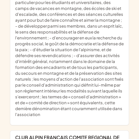
particulier pour les étudiants et universitaires, des
camps de vacances en montagne, des écoles de ski et
d'escalade, des conférences et des séances culturelles
ayant pour but de faire connaître et aimer la montagne ;
- de développer parmi ses membres, dans un esprit laïc,
le sens des responsabilités et la défense de
l'environnement ; - d'encourager en eux la recherche du
progrès social, le goût de la démocratie et la défense de
la paix ; - d'étudier la situation de l'alpinisme, et de
défendre ses revendications ; - d'assurer des activités
d'intérêt général, notamment dans le domaine de la
formation des encadrants et de tous les participants,
du secours en montagne et de la préservation des sites
naturels ; les moyens d'action de l'association sont fixés
par le conseil d'administration qui définit lui-même par
son règlement intérieur les modalités suivant laquelle ils
s'exerceront ; les termes de « conseil d'administration »
et de « comité de direction » sont équivalents, cette
dernière dénomination étant couramment utilisée dans
l'association
CLUB ALPIN FRANCAIS COMITE REGIONAL DE