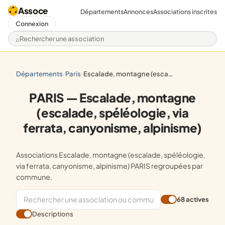
Assoce
Départements
Annonces
Associations inscrites
Connexion
Rechercher une association
départements
paris
escalade, montagne (escalade, spéléologie, via ferrata, canyonisme, alpinisme)
/
/
PARIS — Escalade, montagne
(escalade, spéléologie, via
ferrata, canyonisme, alpinisme)
Associations Escalade, montagne (escalade, spéléologie,
via ferrata, canyonisme, alpinisme) PARIS regroupées par
commune.
68 actives
Descriptions