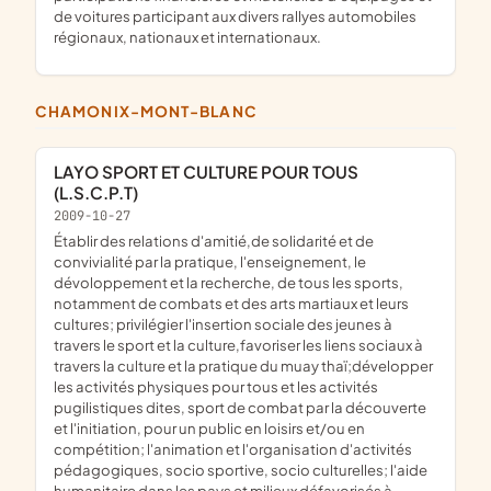
de voitures participant aux divers rallyes automobiles
régionaux, nationaux et internationaux.
CHAMONIX-MONT-BLANC
LAYO SPORT ET CULTURE POUR TOUS
(L.S.C.P.T)
2009-10-27
établir des relations d'amitié,de solidarité et de
convivialité par la pratique, l'enseignement, le
dévoloppement et la recherche, de tous les sports,
notamment de combats et des arts martiaux et leurs
cultures; privilégier l'insertion sociale des jeunes à
travers le sport et la culture,favoriser les liens sociaux à
travers la culture et la pratique du muay thaï;développer
les activités physiques pour tous et les activités
pugilistiques dites, sport de combat par la découverte
et l'initiation, pour un public en loisirs et/ou en
compétition; l'animation et l'organisation d'activités
pédagogiques, socio sportive, socio culturelles; l'aide
humanitaire dans les pays et milieux défavorisés à