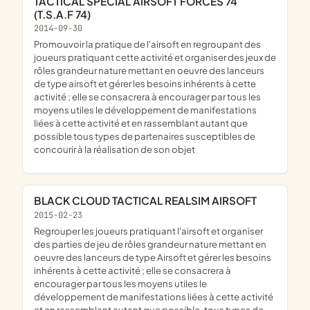
TACTICAL SPECIAL AIRSOFT FORCES 74
(T.S.A.F 74)
2014-09-30
promouvoir la pratique de l'airsoft en regroupant des
joueurs pratiquant cette activité et organiser des jeux de
rôles grandeur nature mettant en oeuvre des lanceurs
de type airsoft et gérer les besoins inhérents à cette
activité ; elle se consacrera à encourager par tous les
moyens utiles le développement de manifestations
liées à cette activité et en rassemblant autant que
possible tous types de partenaires susceptibles de
concourir à la réalisation de son objet
BLACK CLOUD TACTICAL REALSIM AIRSOFT
2015-02-23
regrouper les joueurs pratiquant l'airsoft et organiser
des parties de jeu de rôles grandeur nature mettant en
oeuvre des lanceurs de type Airsoft et gérer les besoins
inhérents à cette activité ; elle se consacrera à
encourager par tous les moyens utiles le
développement de manifestations liées à cette activité
et en rassemblant autant que possible, tous types de