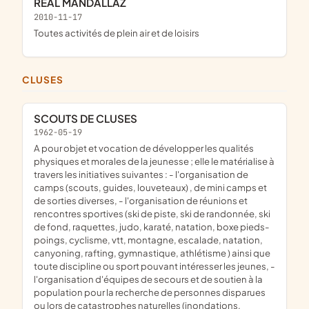
REAL MANDALLAZ
2010-11-17
toutes activités de plein air et de loisirs
CLUSES
SCOUTS DE CLUSES
1962-05-19
a pour objet et vocation de développer les qualités
physiques et morales de la jeunesse ; elle le matérialise à
travers les initiatives suivantes : - l'organisation de
camps (scouts, guides, louveteaux) , de mini camps et
de sorties diverses, - l'organisation de réunions et
rencontres sportives (ski de piste, ski de randonnée, ski
de fond, raquettes, judo, karaté, natation, boxe pieds-
poings, cyclisme, vtt, montagne, escalade, natation,
canyoning, rafting, gymnastique, athlétisme ) ainsi que
toute discipline ou sport pouvant intéresser les jeunes, -
l'organisation d'équipes de secours et de soutien à la
population pour la recherche de personnes disparues
ou lors de catastrophes naturelles (inondations,