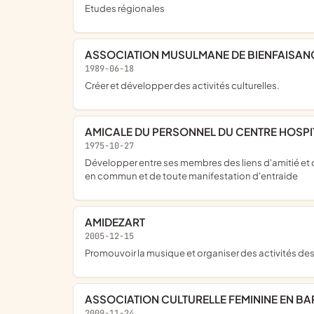
Etudes régionales
ASSOCIATION MUSULMANE DE BIENFAISAN
1989-06-18
créer et développer des activités culturelles.
AMICALE DU PERSONNEL DU CENTRE HOSPI
1975-10-27
développer entre ses membres des liens d'amitié et de solidarité par l'organisation d'activités sportives,culturelles ou artistiques,de loisirs et séances récréative, etc....d'achat
en commun et de toute manifestation d'entraide
AMIDEZART
2005-12-15
promouvoir la musique et organiser des activités de
ASSOCIATION CULTURELLE FEMININE EN BAR
2009-11-24