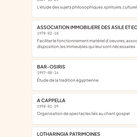
l'étude des sujets philosophiques,spirituels,culturel
ASSOCIATION IMMOBILIERE DES ASILE ET 
1978-02-10
faciliter le fonctionnement matériel d'oeuvres,associations ou organismes exerçant une action éducative,sociale,charitable,culturelle,en mettant notamment à leur
disposition,les immeubles qui leur sont nécessaires
BAR-OSIRIS
1997-08-14
étude de la tradition égyptienne
A CAPPELLA
1998-01-29
organisation de spectacles liés au chant gospel
LOTHARINGIA PATRIMOINES