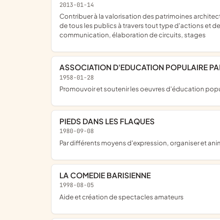
2013-01-14
contribuer à la valorisation des patrimoines architecturaux, artistiques, artisanaux et gastronomiques de la Lorraine et des territoires qui lui sont historiquement liés en direction
de tous les publics à travers tout type d'actions et d
communication, élaboration de circuits, stages
ASSOCIATION D'EDUCATION POPULAIRE PA
1958-01-28
promouvoir et soutenir les oeuvres d'éducation popu
PIEDS DANS LES FLAQUES
1980-09-08
par différents moyens d'expression, organiser et ani
LA COMEDIE BARISIENNE
1998-08-05
aide et création de spectacles amateurs