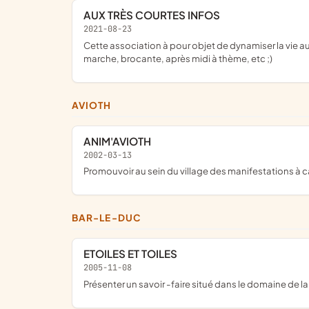
AUX TRÈS COURTES INFOS
2021-08-23
cette association à pour objet de dynamiser la vie au village en proposant de nombreuses activités culturelles et sportives, fêtes et traditions ( pâques, noël, fête du village,
marche, brocante, après midi à thème, etc ;)
AVIOTH
ANIM'AVIOTH
2002-03-13
promouvoir au sein du village des manifestations à c
BAR-LE-DUC
ETOILES ET TOILES
2005-11-08
présenter un savoir -faire situé dans le domaine de 