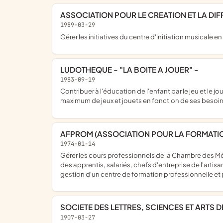
ASSOCIATION POUR LE CREATION ET LA DIFF
1989-03-29
gérer les initiatives du centre d'initiation musicale
LUDOTHEQUE - "LA BOITE A JOUER" -
1983-09-19
contribuer à l'éducation de l'enfant par le jeu et le jouet ; constituer un lieu de rencontre priviligié entre les enfants, les parents, les éducateurs ; favoriser l'accés de tout enfant au
maximum de jeux et jouets en fonction de ses besoi
AFPROM (ASSOCIATION POUR LA FORMATI
1974-01-14
Gérer les cours professionnels de la Chambre des Métiers, des cours municipaux et intercommunaux du département de la Meuse - favoriser et développer les actions en faveur
des apprentis, salariés, chefs d'entreprise de l'artis
gestion d'un centre de formation professionnelle e
SOCIETE DES LETTRES, SCIENCES ET ARTS 
1907-03-27