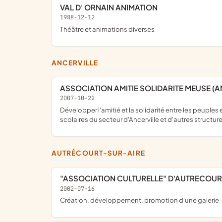
VAL D' ORNAIN ANIMATION
1988-12-12
théâtre et animations diverses
ANCERVILLE
ASSOCIATION AMITIE SOLIDARITE MEUSE (
2007-10-22
développer l'amitié et la solidarité entre les peuples en favorisant des échanges internationaux à caractères culturels, pédagogiques, linguistiques entre les établissements
scolaires du secteur d'Ancerville et d'autres structur
AUTRÉCOURT-SUR-AIRE
"ASSOCIATION CULTURELLE" D'AUTRECOUR
2002-07-16
création, développement, promotion d'une galerie -