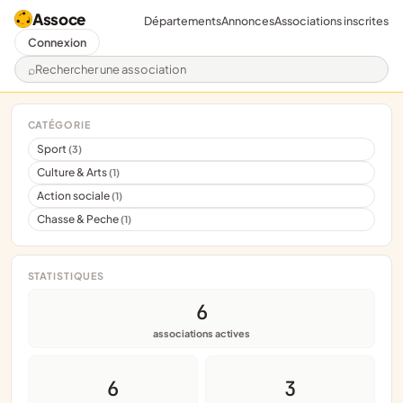
Assoce
Départements
Annonces
Associations inscrites
Connexion
Rechercher une association
CATÉGORIE
Sport
(3)
Culture & Arts
(1)
Action sociale
(1)
Chasse & Peche
(1)
STATISTIQUES
6
associations actives
6
3