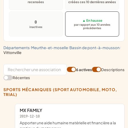
recensées
créées ces 10 dernières années
▲ En hausse
0
par rapport aux 10 années
inactives
précédentes
départements
meurthe-et-moselle
bassin de pont-à-mousson
/
/
/
vittonville
6 actives
Descriptions
Récentes
SPORTS MÉCANIQUES (SPORT AUTOMOBILE, MOTO,
TRIAL)
MX FAMILY
2019-12-10
apporter une aide humaine matérielle et financière a la