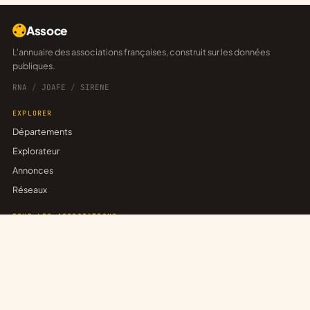
Assoce
L'annuaire des associations françaises, construit sur les données
publiques.
RNA
/
JOAFE
/
SIRENE
EXPLORER
Départements
Explorateur
Annonces
Réseaux
POUR LES ASSOCIATIONS
Revendiquer sa fiche
Publier une annonce
Créer un réseau
Trouver un partenariat