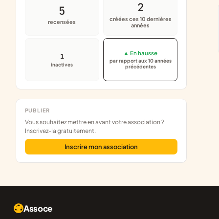
2
5
créées ces 10 dernières
recensées
années
▲ En hausse
1
par rapport aux 10 années
inactives
précédentes
PUBLIER
Vous souhaitez mettre en avant votre association ?
Inscrivez-la gratuitement.
Inscrire mon association
Assoce