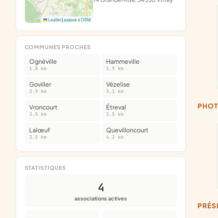
Leaflet
|
assoce
x
OSM
COMMUNES PROCHES
Ognéville
Hammeville
1.8 km
1.9 km
Goviller
Vézelise
2.9 km
3.1 km
PHO
Vroncourt
Étreval
3.5 km
3.5 km
Lalœuf
Quevilloncourt
3.5 km
4.2 km
STATISTIQUES
4
associations actives
PRÉ