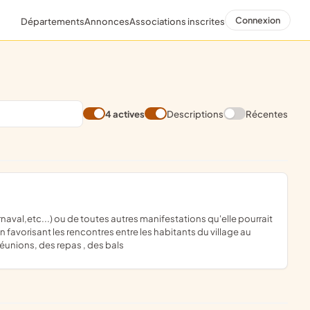
Connexion
Départements
Annonces
Associations inscrites
4 actives
Descriptions
Récentes
en favorisant les rencontres entre les habitants du village au
 réunions, des repas , des bals