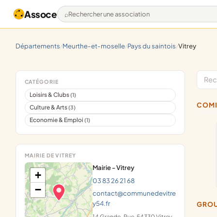
Assoce
Rechercher une association
départements
meurthe-et-moselle
pays du saintois
vitrey
/
/
/
CATÉGORIE
Loisirs & Clubs
(1)
COM
Culture & Arts
(3)
Economie & Emploi
(1)
MAIRIE DE VITREY
Mairie - Vitrey
+
03 83 26 21 68
−
contact@communedevitre
y54.fr
GRO
14 Grande-Rue, 54330 Vitrey