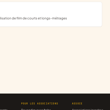
alisation de film de courts et longs-métrages
R
POUR LES ASSOCIATIONS
ASSOCE