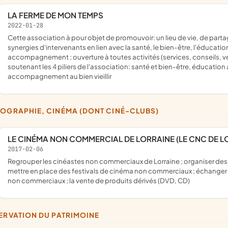
LA FERME DE MON TEMPS
2022-01-28
cette association à pour objet de promouvoir: un lieu de vie, de partage intergénérationnels, interculturels, connecté au vivant ; des
synergies d'intervenants en lien avec la santé, le bien-être, l'éducation 
accompagnement ; ouverture à toutes activités (services, conseils, 
soutenant les 4 piliers de l'association: santé et bien-être, éducation 
accompagnement au bien vieillir
TOGRAPHIE, CINÉMA (DONT CINÉ-CLUBS)
LE CINÉMA NON COMMERCIAL DE LORRAINE (LE CNC DE L
2017-02-06
regrouper les cinéastes non commerciaux de Lorraine ; organiser des rencontres avec les adhérents pour visionner les productions ;
mettre en place des festivals de cinéma non commerciaux ; échanger 
non commerciaux ; la vente de produits dérivés (DVD, CD)
SERVATION DU PATRIMOINE