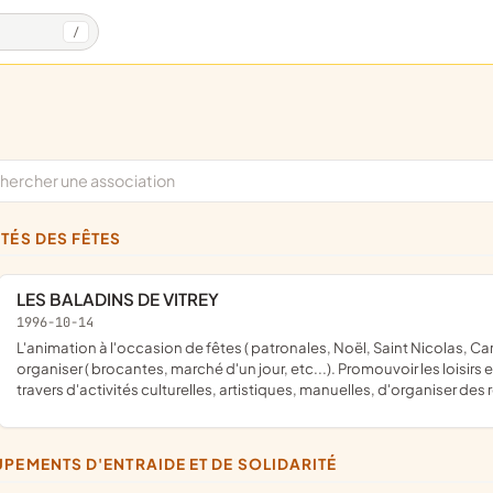
/
ITÉS DES FÊTES
LES BALADINS DE VITREY
1996-10-14
l'animation à l'occasion de fêtes ( patronales, Noël, Saint Nicolas, Carnaval,etc...) ou de toutes autres manifestations qu'elle pourrait
organiser ( brocantes, marché d'un jour, etc...). Promouvoir les loisirs 
travers d'activités culturelles, artistiques, manuelles, d'organiser des
UPEMENTS D'ENTRAIDE ET DE SOLIDARITÉ