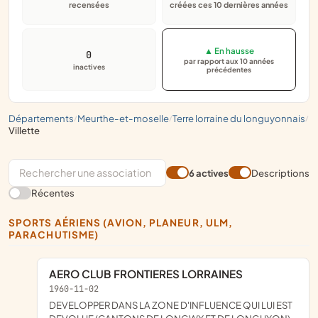
recensées
créées ces 10 dernières années
▲ En hausse
0
par rapport aux 10 années
inactives
précédentes
départements
meurthe-et-moselle
terre lorraine du longuyonnais
/
/
/
villette
6 actives
Descriptions
Récentes
SPORTS AÉRIENS (AVION, PLANEUR, ULM,
PARACHUTISME)
AERO CLUB FRONTIERES LORRAINES
1960-11-02
DEVELOPPER DANS LA ZONE D'INFLUENCE QUI LUI EST