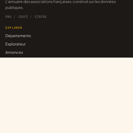
L'annuaire des associations françaises, construit sur les données
publiques.
RNA
/
JOAFE
/
SIRENE
EXPLORER
Départements
Explorateur
Annonces
Réseaux
POUR LES ASSOCIATIONS
Revendiquer sa fiche
Publier une annonce
Créer un réseau
Trouver un partenariat
ASSOCE
Associations inscrites
Espace entreprises