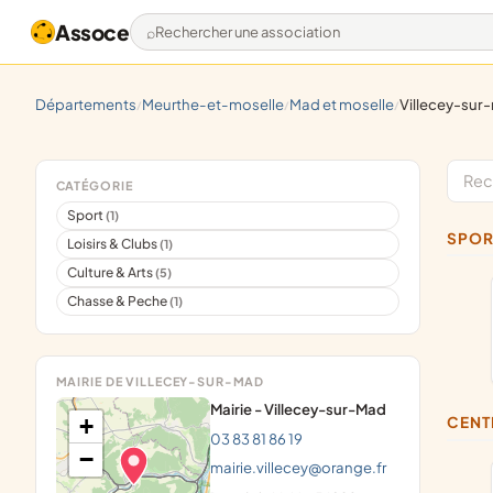
Assoce
Rechercher une association
départements
meurthe-et-moselle
mad et moselle
villecey-su
/
/
/
CATÉGORIE
Sport
(1)
SPOR
Loisirs & Clubs
(1)
Culture & Arts
(5)
Chasse & Peche
(1)
MAIRIE DE VILLECEY-SUR-MAD
Mairie - Villecey-sur-Mad
+
CEN
03 83 81 86 19
−
mairie.villecey@orange.fr