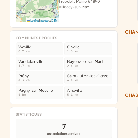
1 rue de la Mairie, 54890
Villecey-sur-Mad
Leaflet
|
assoce
x
OSM
CHA
COMMUNES PROCHES
Waville
Onville
0.7 km
1.3 km
Vandelainville
Bayonville-sur-Mad
1.7 km
2.4 km
Prény
Saint-Julien-lès-Gorze
4.3 km
4.4 km
Pagny-sur-Moselle
Arnaville
CHA
5 km
5.1 km
STATISTIQUES
7
associations actives