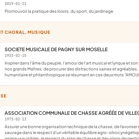
2019-01-21
promouvoir la pratique des loisirs, du sport, du jardinage
NT CHORAL, MUSIQUE
SOCIETE MUSICALE DE PAGNY SUR MOSELLE
1933-02-15
inspirer dans l'âme du peuple, l'amour de l'art musical et lyrique et son étude, afin de faire connaître et apprécier les belles oeuvres de
nos grands Maîtres, de procurer des distractions saines et agréables, à
humanitaire et philanthropique se résumant en ces deux mots "AMO
SSE
ASSOCIATION COMMUNALE DE CHASSE AGRÉÉE DE VILL
1973-02-13
assurer une bonne organisation technique de la chasse, de favoriser sur son territoire le développement du gibier et de la faune
sauvage dans le respect d'un véritable équilibre agro-silvocynégéti
animaux nuisibles, le respect du plan de chasse et des plans de ges