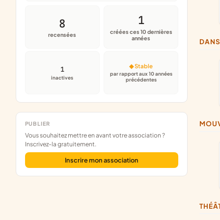
1
8
créées ces 10 dernières
recensées
années
DAN
◆ Stable
1
par rapport aux 10 années
inactives
précédentes
MOU
PUBLIER
Vous souhaitez mettre en avant votre association ?
Inscrivez-la gratuitement.
Inscrire mon association
THÉ