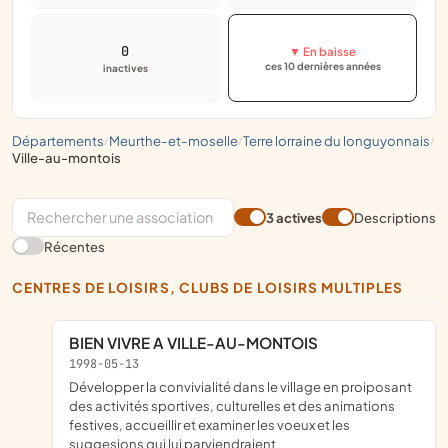
0
▼ En baisse
ces 10 dernières années
inactives
départements
meurthe-et-moselle
terre lorraine du longuyonnais
/
/
/
ville-au-montois
3 actives
Descriptions
Récentes
CENTRES DE LOISIRS, CLUBS DE LOISIRS MULTIPLES
BIEN VIVRE A VILLE-AU-MONTOIS
1998-05-13
développer la convivialité dans le village en proiposant
des activités sportives, culturelles et des animations
festives, accueillir et examiner les voeux et les
suggesions qui lui parviendraient