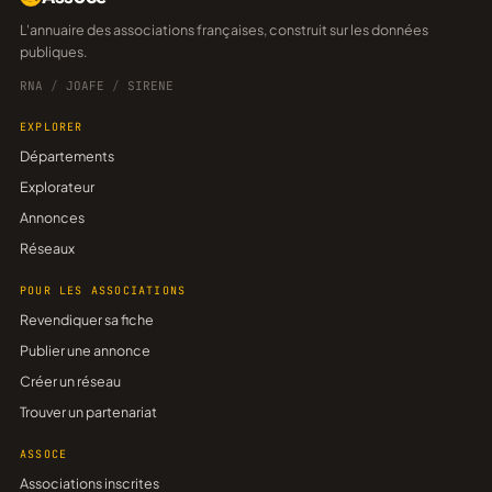
L'annuaire des associations françaises, construit sur les données
publiques.
RNA
/
JOAFE
/
SIRENE
EXPLORER
Départements
Explorateur
Annonces
Réseaux
POUR LES ASSOCIATIONS
Revendiquer sa fiche
Publier une annonce
Créer un réseau
Trouver un partenariat
ASSOCE
Associations inscrites