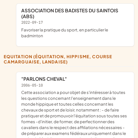
ASSOCIATION DES BADISTES DU SAINTOIS
(ABS)
2022-09-17
favoriser la pratique du sport, en particulier le
badminton
EQUITATION (ÉQUITATION, HIPPISME, COURSE
CAMARGUAISE, LANDAISE)
"PARLONS CHEVAL"
2006-05-10
cette association a pour objet de s'intéresser à toutes
les questions concernant l'enseignement dans le
monde hippique et toutes celles concernant les
chevaux de sport et de loisir, notamment : - de faire
pratiquer et de promouvoir l'équitation sous toutes ses
formes -d'initier, de former, de perfectionner des
cavaliers dans le respect des affiliations nécessaires -
de préparer aux examens fédéraux uniquement dans le