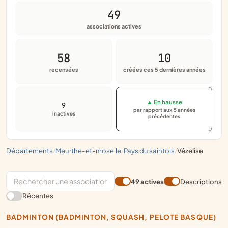
49
associations actives
58
10
recensées
créées ces 5 dernières années
▲ En hausse
9
par rapport aux 5 années
inactives
précédentes
départements
meurthe-et-moselle
pays du saintois
vézelise
/
/
/
49 actives
Descriptions
Récentes
BADMINTON (BADMINTON, SQUASH, PELOTE BASQUE)