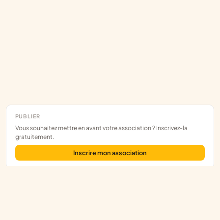
PUBLIER
Vous souhaitez mettre en avant votre association ? Inscrivez-la
gratuitement.
Inscrire mon association
Assoce
L'annuaire des associations françaises, construit sur les données
publiques.