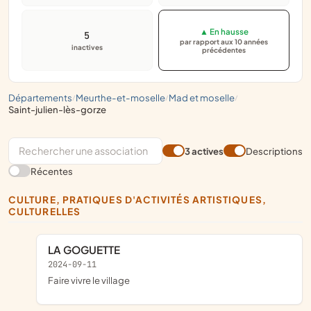
▲ En hausse
5
par rapport aux 10 années
inactives
précédentes
départements
meurthe-et-moselle
mad et moselle
/
/
/
saint-julien-lès-gorze
3 actives
Descriptions
Récentes
CULTURE, PRATIQUES D'ACTIVITÉS ARTISTIQUES,
CULTURELLES
LA GOGUETTE
2024-09-11
faire vivre le village